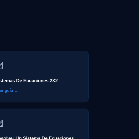

stemas De Ecuaciones 2X2
er guía →

solver Un Sistema De Ecuaciones