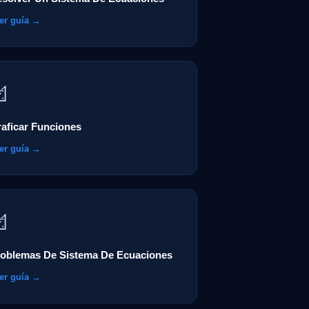
er guía →

aficar Funciones
er guía →

oblemas De Sistema De Ecuaciones
er guía →