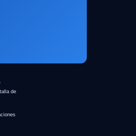
o
talla de
aciones
.