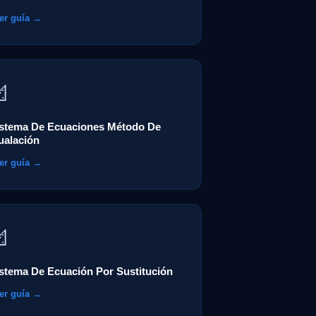
er guía →

istema De Ecuaciones Método De
ualación
er guía →

stema De Ecuación Por Sustitución
er guía →