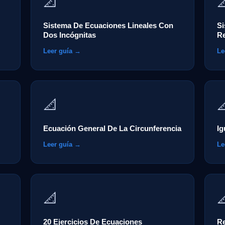
📐

Sistema De Ecuaciones Lineales Con
S
Dos Incógnitas
R
Leer guía →
Le
📐

Ecuación General De La Circunferencia
Ig
Leer guía →
Le
📐

20 Ejercicios De Ecuaciones
Re