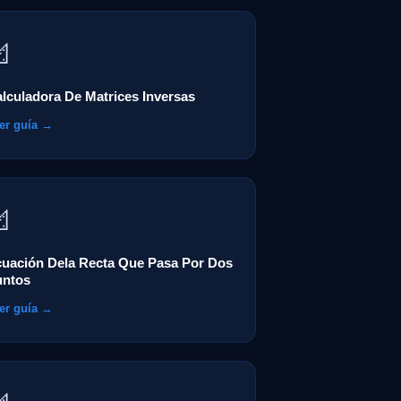

lculadora De Matrices Inversas
er guía →

uación Dela Recta Que Pasa Por Dos
untos
er guía →