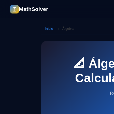
MathSolver
∑
Inicio
›
Álgebra
📐 Álg
Calcul
R