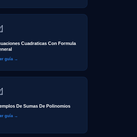

uaciones Cuadraticas Con Formula
eneral
er guía →

jemplos De Sumas De Polinomios
er guía →