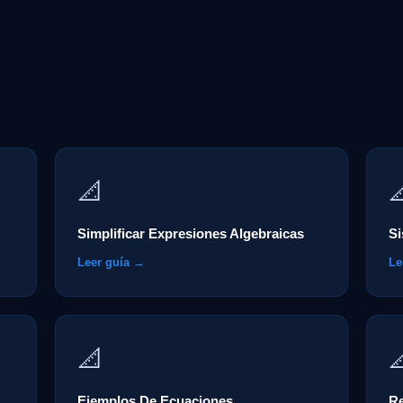
📐

Simplificar Expresiones Algebraicas
Si
Leer guía →
Le
📐

Ejemplos De Ecuaciones
Re