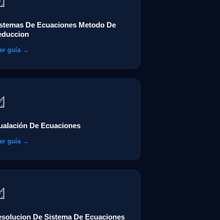

istemas De Ecuaciones Metodo De
educcion
er guía →

ualación De Ecuaciones
er guía →

solucion De Sistema De Ecuaciones