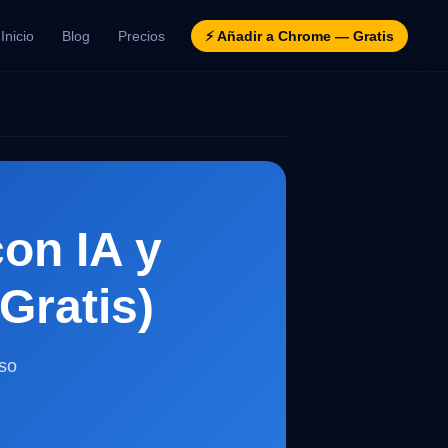
Inicio
Blog
Precios
⚡ Añadir a Chrome — Gratis
on IA y
Gratis)
so