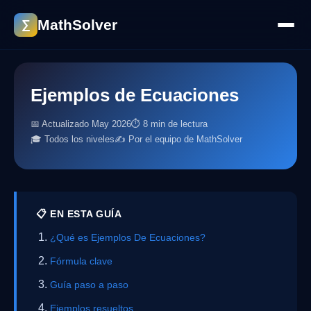
MathSolver
∑
Ejemplos de Ecuaciones
📅 Actualizado May 2026
⏱ 8 min de lectura
🎓 Todos los niveles
✍️ Por el equipo de MathSolver
📋 EN ESTA GUÍA
¿Qué es Ejemplos De Ecuaciones?
Fórmula clave
Guía paso a paso
Ejemplos resueltos