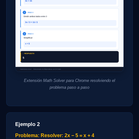
Extensión Math Solver para Chrome resolviendo el
problema paso a paso
Ejemplo 2
Problema: Resolver: 2x − 5 = x + 4