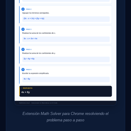
Extensión Math Solver para Chrome resolviendo el
problema paso a paso