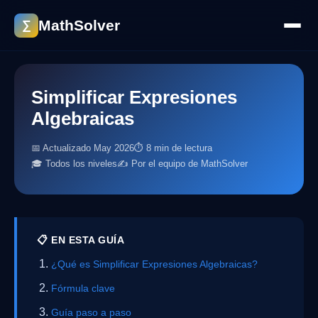
MathSolver
∑
Simplificar Expresiones
Algebraicas
📅 Actualizado May 2026
⏱ 8 min de lectura
🎓 Todos los niveles
✍️ Por el equipo de MathSolver
📋 EN ESTA GUÍA
¿Qué es Simplificar Expresiones Algebraicas?
Fórmula clave
Guía paso a paso