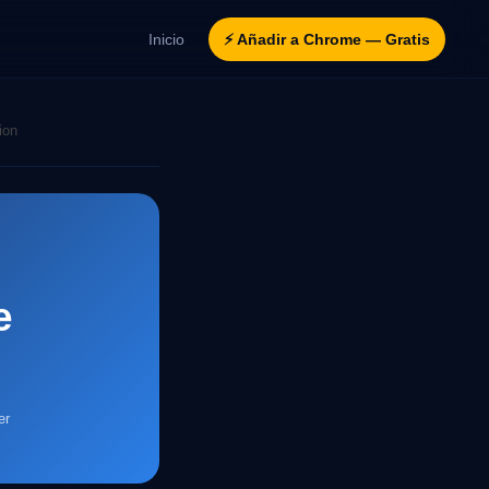
Inicio
⚡ Añadir a Chrome — Gratis
ion
e
er