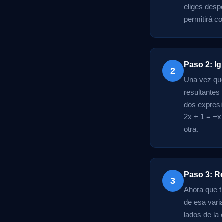
eliges desp
permitirá c
Paso 2: Ig
2
Una vez que
resultantes
dos expresi
2x + 1 = −x 
otra.
Paso 3: Re
3
Ahora que t
de esa vari
lados de la