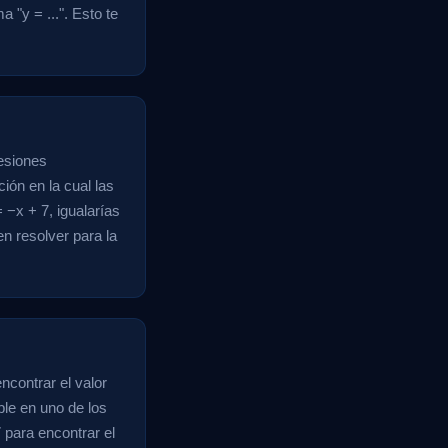
"y = ...". Esto te
resiones
ión en la cual las
 −x + 7, igualarías
en resolver para la
ncontrar el valor
ble en uno de los
 para encontrar el