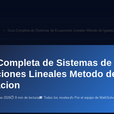
›
Guía Completa de Sistemas de Ecuaciones Lineales Metodo de Igualac
Completa de Sistemas de
iones Lineales Metodo d
acion
ne 2026
⏱ 8 min de lectura
🎓 Todos los niveles
✍️ Por el equipo de MathSolv