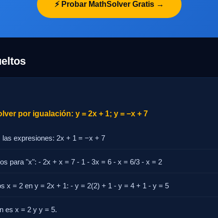
⚡ Probar MathSolver Gratis →
eltos
ver por igualación: y = 2x + 1; y = −x + 7
 las expresiones: 2x + 1 = −x + 7
 para "x": - 2x + x = 7 - 1 - 3x = 6 - x = 6/3 - x = 2
s x = 2 en y = 2x + 1: - y = 2(2) + 1 - y = 4 + 1 - y = 5
n es x = 2 y y = 5.