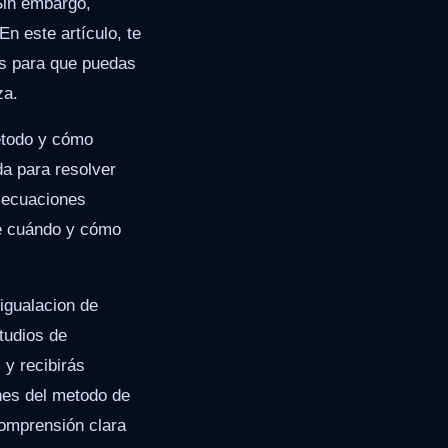
Sin embargo,
n este artículo, te
os para que puedas
za.
método y cómo
da para resolver
s ecuaciones
re cuándo y cómo
 igualacion de
tudios de
 y recibirás
nes del metodo de
 comprensión clara