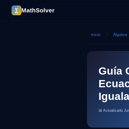
MathSolver
∑
Inicio
›
Álgebra
Guía 
Ecuac
Igual
📅 Actualizado Ju