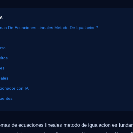
ÍA
mas De Ecuaciones Lineales Metodo De Igualacion?
aso
ltos
nes
eales
cionador con IA
cuentes
emas de ecuaciones lineales metodo de igualacion es fundam