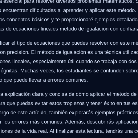
lta esencial para resolver diversos problemas matemáticos. 
encuentran dificultades al aprender y aplicar este método. E
los conceptos básicos y te proporcionaré ejemplos detallad
as de ecuaciones lineales metodo de igualacion con confian
ificar el tipo de ecuaciones que puedes resolver con este 
on precisión. El método de igualación es una técnica utiliza
ones lineales, especialmente útil cuando se trabaja con do
ncógnitas. Muchas veces, los estudiantes se confunden sob
lo que puede llevar a errores comunes.
na explicación clara y concisa de cómo aplicar el metodo de
ra que puedas evitar estos tropiezos y tener éxito en tus es
argo de este artículo, también explorarás ejemplos prácticos
ar los errores más comunes. Además, descubrirás aplicacio
iones de la vida real. Al finalizar esta lectura, tendrás una