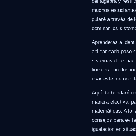
del álgebra y resu
muchos estudiantes 
guiaré a través de 
dominar los sistem
Aprenderás a ident
aplicar cada paso c
sistemas de ecuaci
lineales con dos i
usar este método, 
Aquí, te brindaré u
manera efectiva, pa
matemáticas. A lo l
consejos para evit
igualacion en situac