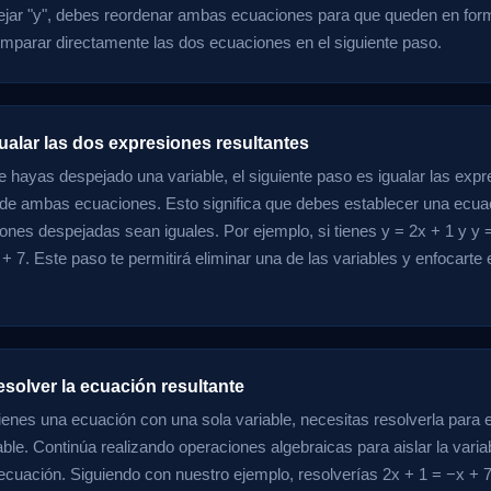
ejar "y", debes reordenar ambas ecuaciones para que queden en forma 
omparar directamente las dos ecuaciones en el siguiente paso.
ualar las dos expresiones resultantes
 hayas despejado una variable, el siguiente paso es igualar las exp
 de ambas ecuaciones. Esto significa que debes establecer una ecuac
ones despejadas sean iguales. Por ejemplo, si tienes y = 2x + 1 y y =
+ 7. Este paso te permitirá eliminar una de las variables y enfocarte 
solver la ecuación resultante
ienes una ecuación con una sola variable, necesitas resolverla para e
able. Continúa realizando operaciones algebraicas para aislar la varia
 ecuación. Siguiendo con nuestro ejemplo, resolverías 2x + 1 = −x + 7