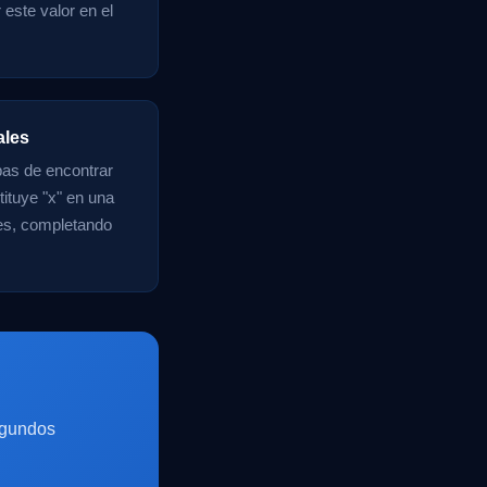
 este valor en el
ales
abas de encontrar
tituye "x" en una
les, completando
egundos