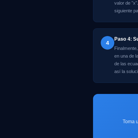
valor de "x
siguiente p
Paso 4: Su
4
Finalmente, 
en una de l
de las ecua
así la solu
Toma u