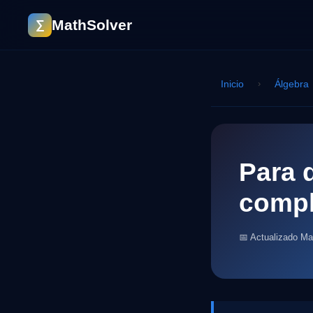
MathSolver
∑
Inicio
›
Álgebra
Para 
compl
📅 Actualizado M