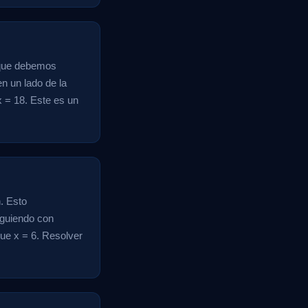
a que debemos
n un lado de la
x = 18. Este es un
n. Esto
Siguiendo con
que x = 6. Resolver