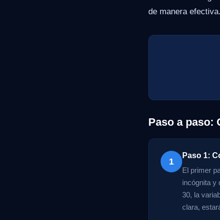
de manera efectiva
Paso a paso: 
Paso 1: C
1
El primer p
incógnita y
30, la vari
clara, esta