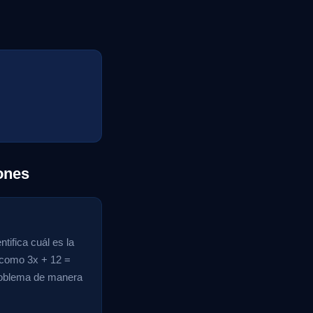
ones
tifica cuál es la
e como 3x + 12 =
 problema de manera