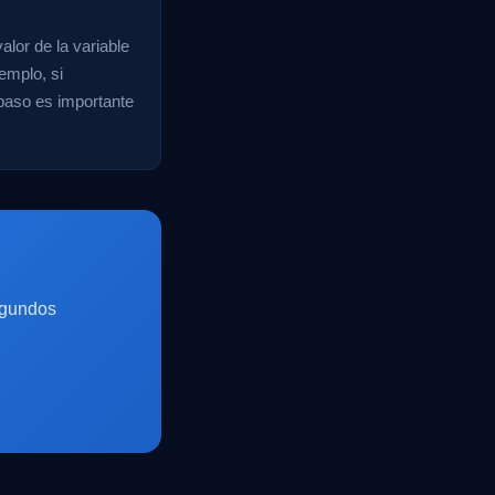
alor de la variable
emplo, si
 paso es importante
egundos