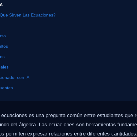
ÍA
Que Sirven Las Ecuaciones?
aso
ltos
nes
eales
cionador con IA
cuentes
s ecuaciones es una pregunta común entre estudiantes que 
undo del álgebra. Las ecuaciones son herramientas fundame
s permiten expresar relaciones entre diferentes cantidades