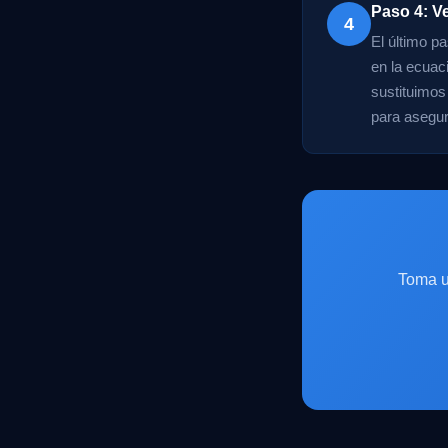
Paso 4: Ve
4
El último pa
en la ecuac
sustituimos
para asegur
Toma u