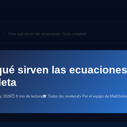
›
Para qué sirven las ecuaciones: Guía completa
qué sirven las ecuaciones
eta
ay 2026
⏱ 8 min de lectura
🎓 Todos los niveles
✍️ Por el equipo de MathSolve