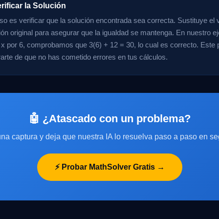
rificar la Solución
so es verificar que la solución encontrada sea correcta. Sustituye el v
ión original para asegurar que la igualdad se mantenga. En nuestro ej
 x por 6, comprobamos que 3(6) + 12 = 30, lo cual es correcto. Este
arte de que no has cometido errores en tus cálculos.
🤖 ¿Atascado con un problema?
na captura y deja que nuestra IA lo resuelva paso a paso en s
⚡ Probar MathSolver Gratis →