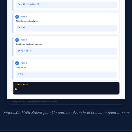
Extensión Math Solver para Chrome resolviendo el problema paso a paso