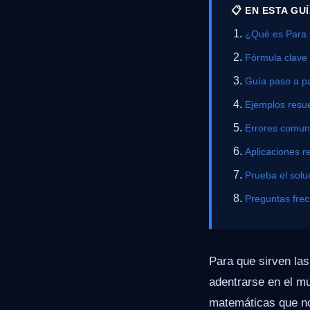
📋 EN ESTA GU
¿Qué es Para 
Fórmula clave
Guía paso a p
Ejemplos resue
Errores comu
Aplicaciones r
Prueba el solu
Preguntas fre
Para que sirven la
adentrarse en el m
matemáticas que no