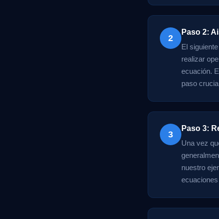
Paso 2: Ai
2
El siguient
realizar op
ecuación. E
paso crucial
Paso 3: R
3
Una vez que 
generalmente
nuestro eje
ecuaciones 