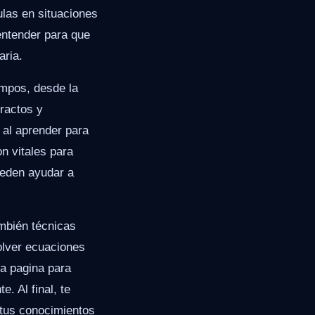
las en situaciones
entender para que
aria.
ampos, desde la
ractos y
 al aprender para
n vitales para
ueden ayudar a
ambién técnicas
olver ecuaciones
na pagina para
. Al final, te
 tus conocimientos