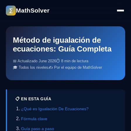
MathSolver
∑
Método de igualación de
ecuaciones: Guía Completa
📅 Actualizado June 2026
⏱ 8 min de lectura
🎓 Todos los niveles
✍️ Por el equipo de MathSolver
📋 EN ESTA GUÍA
¿Qué es Igualación De Ecuaciones?
Fórmula clave
Guía paso a paso