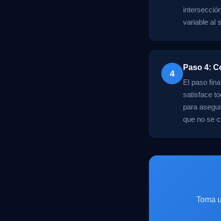
intersecció
variable al 
Paso 4: C
4
El paso fin
satisface t
para asegur
que no se c
Toma u