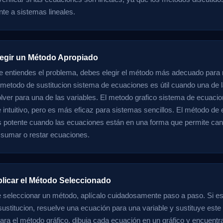
nte a sistemas lineales.
legir un Método Apropiado
 entiendes el problema, debes elegir el método más adecuado para r
 metodo de sustitucion sistema de ecuaciones es útil cuando una de 
solver para una de las variables. El metodo grafico sistema de ecuaci
 intuitivo, pero es más eficaz para sistemas sencillos. El método de 
es potente cuando las ecuaciones están en una forma que permite can
l sumar o restar ecuaciones.
plicar el Método Seleccionado
seleccionar un método, aplícalo cuidadosamente paso a paso. Si est
ustitucion, resuelve una ecuación para una variable y sustituye este v
ara el método gráfico, dibuja cada ecuación en un gráfico y encuentra