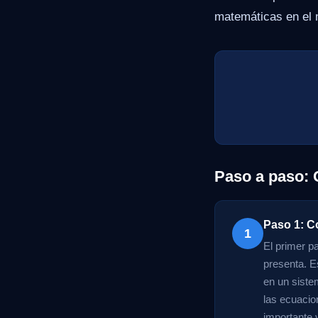
matemáticas en el 
Paso a paso:
Paso 1: C
1
El primer p
presenta. E
en un siste
las ecuacio
importante 