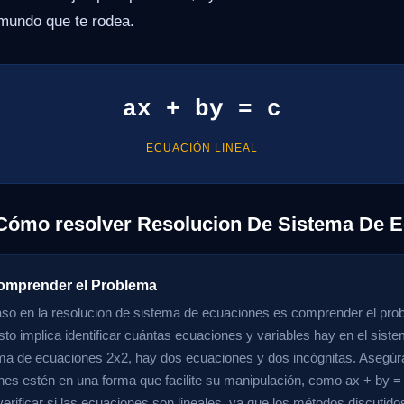
mundo que te rodea.
ax + by = c
ECUACIÓN LINEAL
 Cómo resolver Resolucion De Sistema De 
omprender el Problema
aso en la resolucion de sistema de ecuaciones es comprender el pr
sto implica identificar cuántas ecuaciones y variables hay en el sist
ma de ecuaciones 2x2, hay dos ecuaciones y dos incógnitas. Asegúr
nes estén en una forma que facilite su manipulación, como ax + by =
verificar si las ecuaciones son lineales, ya que los métodos discutido