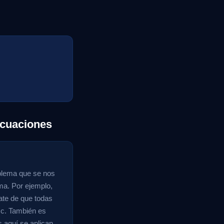
Ecuaciones
oblema que se nos
ema. Por ejemplo,
ate de que todas
 c. También es
s aquí se aplican