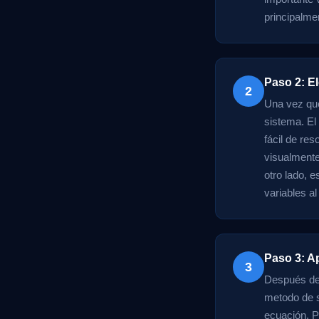
principalme
Paso 2: E
2
Una vez que
sistema. El
fácil de re
visualmente
otro lado, 
variables a
Paso 3: A
3
Después de 
metodo de s
ecuación. P