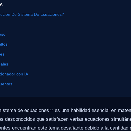
ÍA
ucion De Sistema De Ecuaciones?
aso
ltos
nes
eales
cionador con IA
cuentes
 sistema de ecuaciones** es una habilidad esencial en mate
res desconocidos que satisfacen varias ecuaciones simultán
antes encuentran este tema desafiante debido a la cantidad