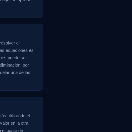
esolver el
las ecuaciones es
ones puede ser
eliminación, por
celar una de las
ás utilizando el
alor en la otra
 el punto de