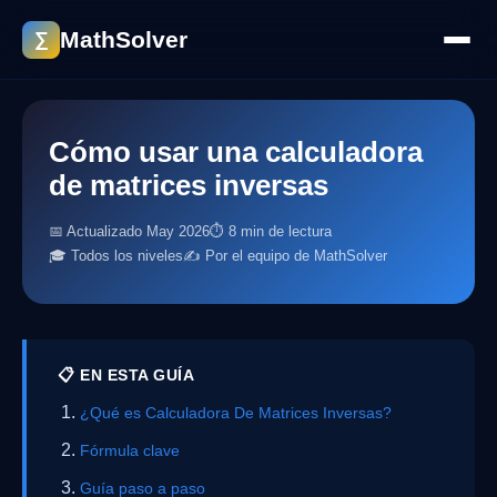
MathSolver
∑
Cómo usar una calculadora
de matrices inversas
📅 Actualizado May 2026
⏱ 8 min de lectura
🎓 Todos los niveles
✍️ Por el equipo de MathSolver
📋 EN ESTA GUÍA
¿Qué es Calculadora De Matrices Inversas?
Fórmula clave
Guía paso a paso