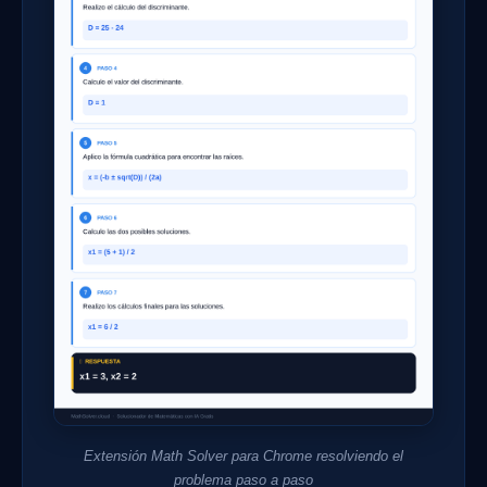
Extensión Math Solver para Chrome resolviendo el
problema paso a paso