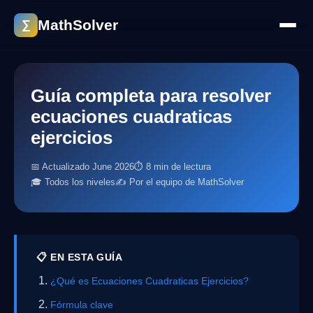
MathSolver
∑
Guía completa para resolver
ecuaciones cuadraticas
ejercicios
📅 Actualizado June 2026
⏱ 8 min de lectura
🎓 Todos los niveles
✍️ Por el equipo de MathSolver
📋 EN ESTA GUÍA
¿Qué es Ecuaciones Cuadraticas Ejercicios?
Fórmula clave