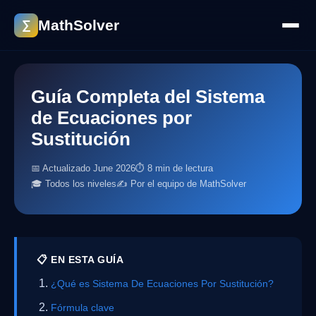
MathSolver
∑
Guía Completa del Sistema
de Ecuaciones por
Sustitución
📅 Actualizado June 2026
⏱ 8 min de lectura
🎓 Todos los niveles
✍️ Por el equipo de MathSolver
📋 EN ESTA GUÍA
¿Qué es Sistema De Ecuaciones Por Sustitución?
Fórmula clave