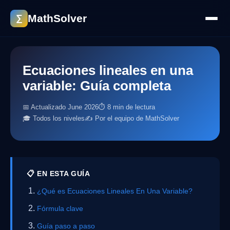
MathSolver
∑
Ecuaciones lineales en una
variable: Guía completa
📅 Actualizado June 2026
⏱ 8 min de lectura
🎓 Todos los niveles
✍️ Por el equipo de MathSolver
📋 EN ESTA GUÍA
¿Qué es Ecuaciones Lineales En Una Variable?
Fórmula clave
Guía paso a paso