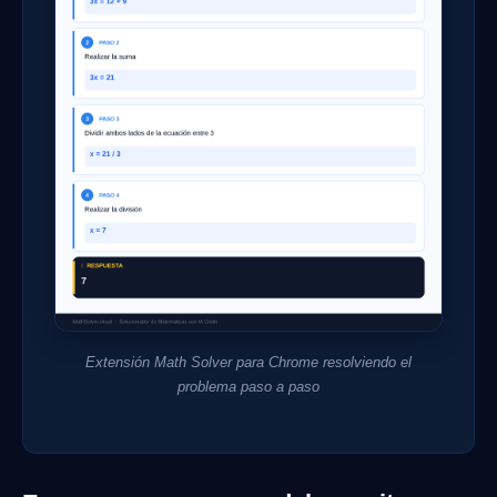
Extensión Math Solver para Chrome resolviendo el
problema paso a paso