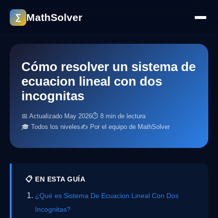
MathSolver
∑
Cómo resolver un sistema de
ecuacion lineal con dos
incognitas
📅 Actualizado May 2026
⏱ 8 min de lectura
🎓 Todos los niveles
✍️ Por el equipo de MathSolver
📋 EN ESTA GUÍA
¿Qué es Sistema De Ecuacion Lineal Con Dos
Incognitas?