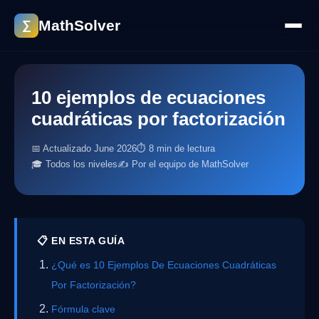
MathSolver
∑
10 ejemplos de ecuaciones
cuadráticas por factorización
📅 Actualizado June 2026
⏱ 8 min de lectura
🎓 Todos los niveles
✍️ Por el equipo de MathSolver
📋 EN ESTA GUÍA
¿Qué es 10 Ejemplos De Ecuaciones Cuadráticas
Por Factorización?
Fórmula clave