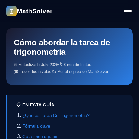
MathSolver
∑
Cómo abordar la tarea de
trigonometria
📅 Actualizado July 2026
⏱ 8 min de lectura
🎓 Todos los niveles
✍️ Por el equipo de MathSolver
📋 EN ESTA GUÍA
¿Qué es Tarea De Trigonometria?
Fórmula clave
Guía paso a paso