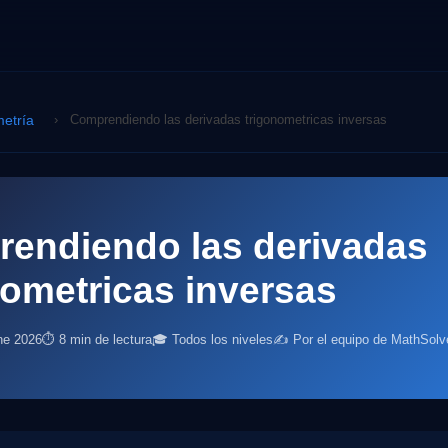
etría
›
Comprendiendo las derivadas trigonometricas inversas
endiendo las derivadas
nometricas inversas
ne 2026
⏱ 8 min de lectura
🎓 Todos los niveles
✍️ Por el equipo de MathSolv