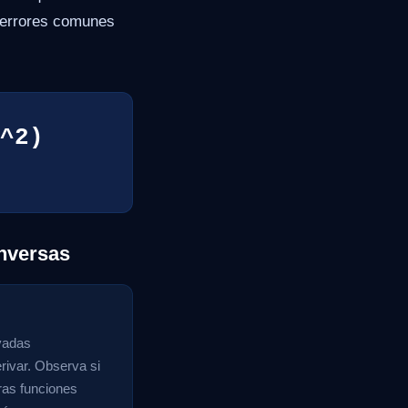
r errores comunes
^2)
nversas
ivadas
rivar. Observa si
ras funciones