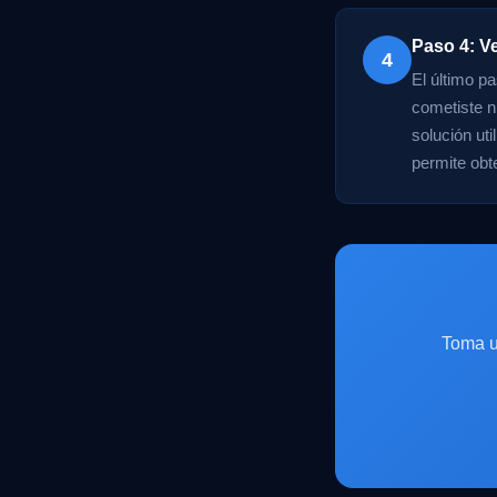
Paso 4: Ve
4
El último p
cometiste ni
solución ut
permite obt
Toma u