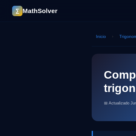
MathSolver
∑
Inicio
›
Trigonom
Compr
trigo
📅 Actualizado Ju