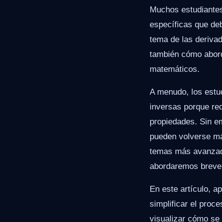
Muchos estudiantes
específicas que deb
tema de las derivad
también cómo abord
matemáticos.
A menudo, los estu
inversas porque re
propiedades. Sin e
pueden volverse má
temas más avanzado
abordaremos breve
En este artículo, a
simplificar el pro
visualizar cómo se 