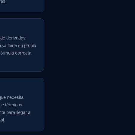
rás.
a de derivadas
rsa tiene su propia
fórmula correcta
que necesita
 de términos
te para llegar a
al.