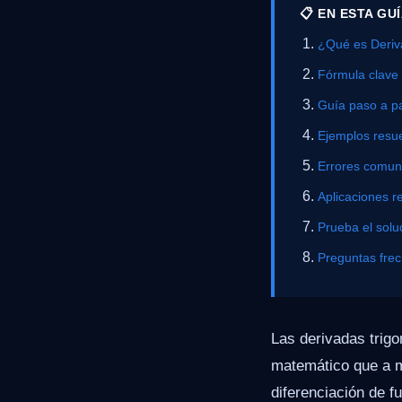
📋 EN ESTA GU
¿Qué es Deriv
Fórmula clave
Guía paso a p
Ejemplos resue
Errores comu
Aplicaciones r
Prueba el solu
Preguntas fre
Las derivadas trigo
matemático que a m
diferenciación de f