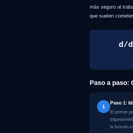
más seguro al trab
que suelen cometer
d/d
Paso a paso: 
Paso 1: Id
1
El primer p
trigonometr
la función 