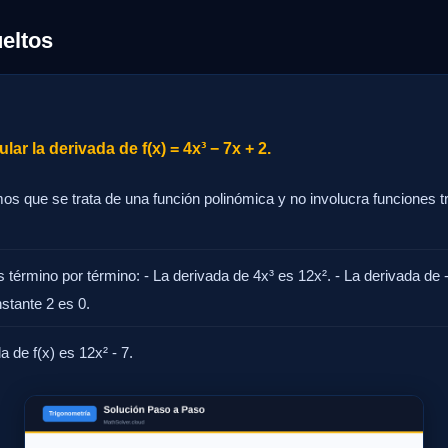
eltos
ar la derivada de f(x) = 4x³ − 7x + 2.
amos que se trata de una función polinómica y no involucra funciones 
término por término: - La derivada de 4x³ es 12x². - La derivada de -
stante 2 es 0.
a de f(x) es 12x² - 7.