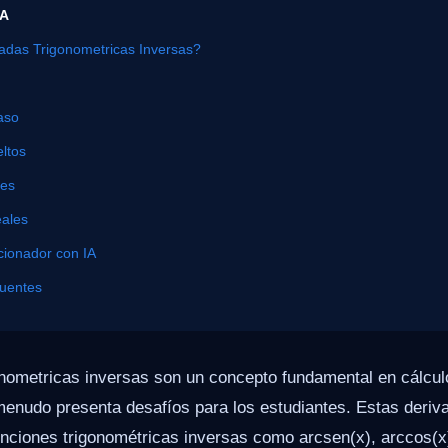
ÍA
adas Trigonometricas Inversas?
aso
ltos
nes
eales
cionador con IA
cuentes
nometricas inversas son un concepto fundamental en cálculo
enudo presenta desafíos para los estudiantes. Estas deriva
unciones trigonométricas inversas como arcsen(x), arccos(x)