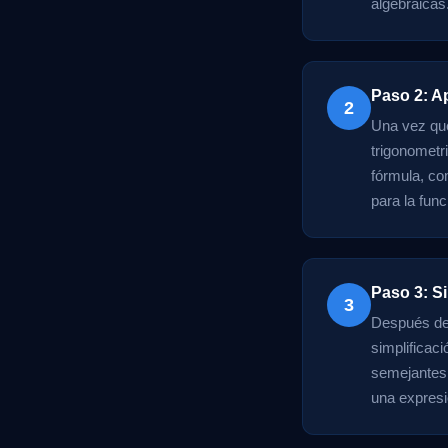
algebraicas
Paso 2: A
2
Una vez que
trigonometr
fórmula, co
para la fun
Paso 3: Si
3
Después de 
simplificaci
semejantes,
una expresió