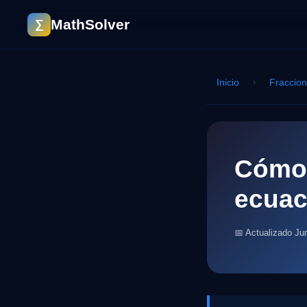
MathSolver
∑
Inicio
›
Fraccio
Cómo 
ecuac
📅 Actualizado Ju