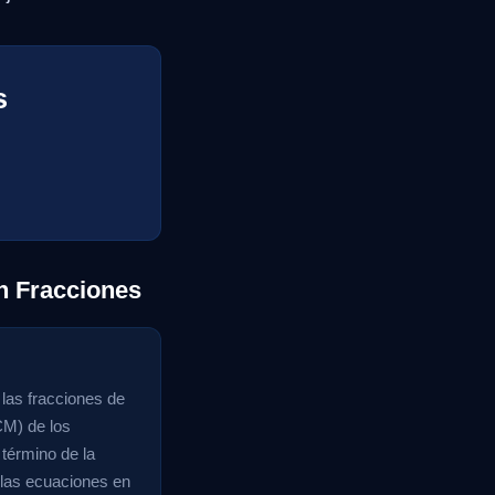
s
n Fracciones
 las fracciones de
CM) de los
término de la
 las ecuaciones en