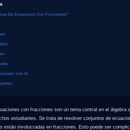
ÍA
mas De Ecuaciones Con Fracciones?
aso
ltos
nes
eales
cionador con IA
cuentes
uaciones con fracciones son un tema central en el álgebra 
chos estudiantes. Se trata de resolver conjuntos de ecuaci
es están involucradas en fracciones. Esto puede ser compli