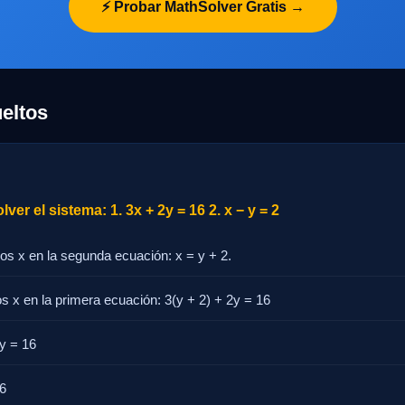
⚡ Probar MathSolver Gratis →
eltos
er el sistema: 1. 3x + 2y = 16 2. x − y = 2
s x en la segunda ecuación: x = y + 2.
s x en la primera ecuación: 3(y + 2) + 2y = 16
2y = 16
16