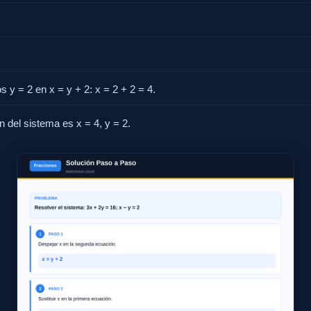
s y = 2 en x = y + 2: x = 2 + 2 = 4.
n del sistema es x = 4, y = 2.