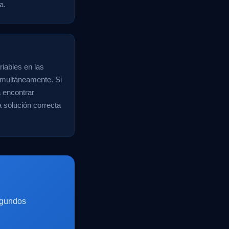
a.
riables en las
imultáneamente. Si
a encontrar
a solución correcta
egundos