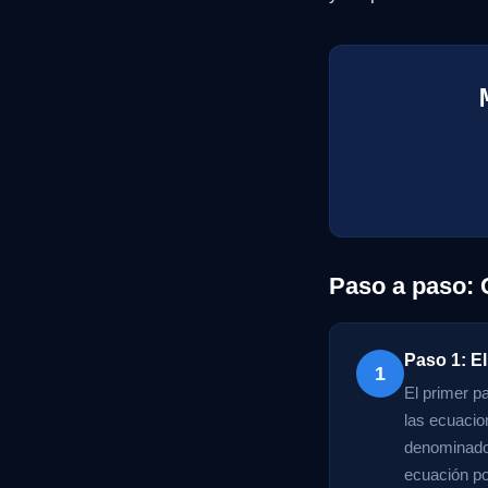
Paso a paso:
Paso 1: El
1
El primer p
las ecuacio
denominador
ecuación po