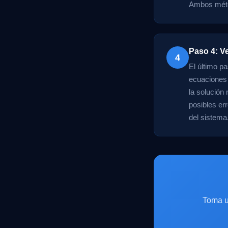
Ambos métod
Paso 4: Ve
4
El último pa
ecuaciones 
la solución
posibles er
del sistema
Toma u