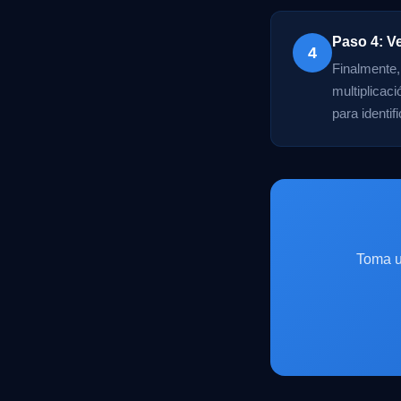
Paso 4: Ve
4
Finalmente,
multiplicaci
para identif
Toma u