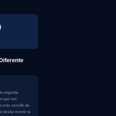
)
Diferente
 la segunda
 lo que nos
ho más sencillo de
lvidar invertir la