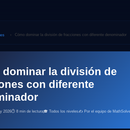
nes
›
Cómo dominar la división de fracciones con diferente denominador
dominar la división de
iones con diferente
minador
ay 2026
⏱ 8 min de lectura
🎓 Todos los niveles
✍️ Por el equipo de MathSolve