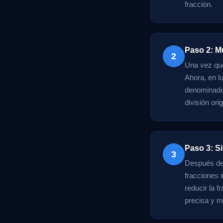
fracción.
Paso 2: Mu
2
Una vez que
Ahora, en lu
denominador
división orig
Paso 3: Si
3
Después de r
fracciones 
reducir la 
precisa y m