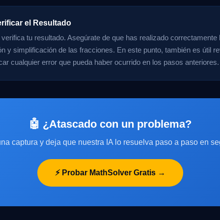
rificar el Resultado
 verifica tu resultado. Asegúrate de que has realizado correctamente l
ón y simplificación de las fracciones. En este punto, también es útil r
icar cualquier error que pueda haber ocurrido en los pasos anteriores.
🤖 ¿Atascado con un problema?
na captura y deja que nuestra IA lo resuelva paso a paso en s
⚡ Probar MathSolver Gratis →