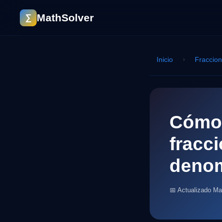
MathSolver
∑
Inicio
›
Fraccio
Cómo 
fracc
deno
📅 Actualizado M