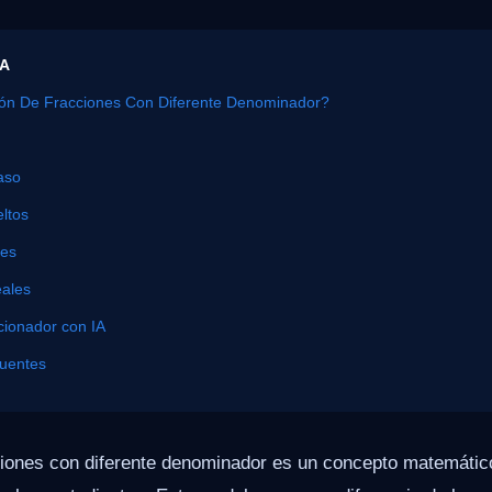
ÍA
ión De Fracciones Con Diferente Denominador?
aso
ltos
nes
eales
cionador con IA
cuentes
cciones con diferente denominador es un concepto matemátic