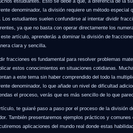
chos estudiantes. Esto se debe a que, a diferencia de la s
rente denominador, la división requiere un método especial
 Los estudiantes suelen confundirse al intentar dividir frac
rentes, ya que no basta con operar directamente los numer
ste artículo, aprenderás a dominar la división de fraccione
era clara y sencilla.
dir fracciones es fundamental para resolver problemas ma
plicar estos conocimientos en situaciones cotidianas. Much
entan a este tema sin haber comprendido del todo la multipl
rente denominador, lo que añade un nivel de dificultad adici
ndas el proceso, verás que es más sencillo de lo que pare
rtículo, te guiaré paso a paso por el proceso de la división 
dor. También presentaremos ejemplos prácticos y comunes 
scutiremos aplicaciones del mundo real donde estas habilid