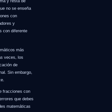
uma y resta de
 que no se enseña
ciones con
adores y
s con diferente
temáticos más
as veces, los
icación de
onal. Sin embargo,
ce.
de fracciones con
errores que debes
ades matemáticas