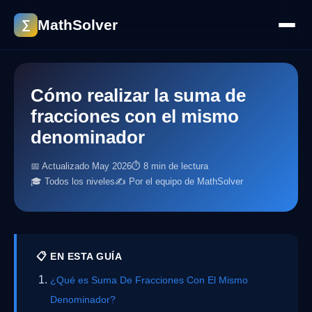
MathSolver
∑
Cómo realizar la suma de
fracciones con el mismo
denominador
📅 Actualizado May 2026
⏱ 8 min de lectura
🎓 Todos los niveles
✍️ Por el equipo de MathSolver
📋 EN ESTA GUÍA
¿Qué es Suma De Fracciones Con El Mismo
Denominador?