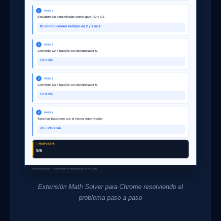
Extensión Math Solver para Chrome resolviendo el
problema paso a paso