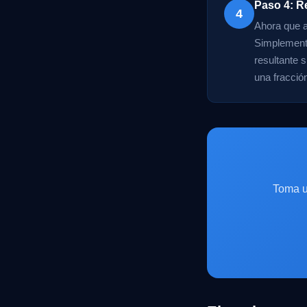
Paso 4: Re
4
Ahora que a
Simplemente
resultante s
una fracción
Toma u