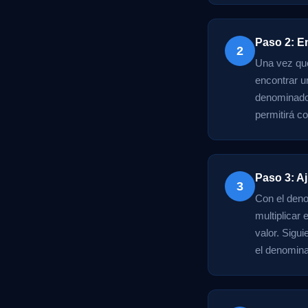
Paso 2: 
2
Una vez que
encontrar u
denominador
permitirá c
Paso 3: A
3
Con el deno
multiplicar
valor. Sigu
el denomina