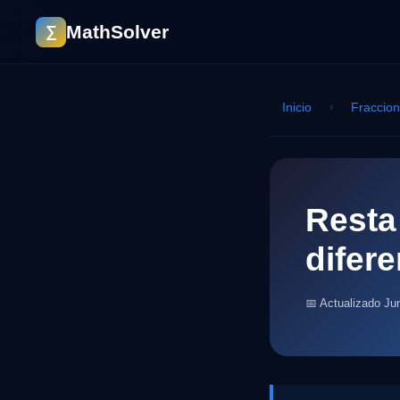
MathSolver
∑
Inicio
›
Fraccio
Resta
difer
📅 Actualizado Ju