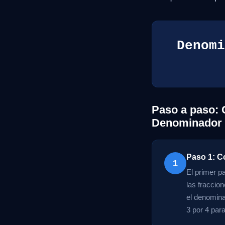
Denomi
Paso a paso: 
Denominador
Paso 1: C
1
El primer p
las fraccio
el denomina
3 por 4 par