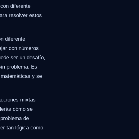
 con diferente
ara resolver estos
n diferente
ajar con números
ede ser un desafío,
sin problema. Es
n matemáticas y se
racciones mixtas
nderás cómo se
r problema de
ser tan lógica como