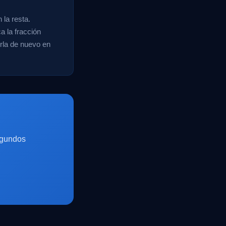
la resta.
a la fracción
irla de nuevo en
egundos