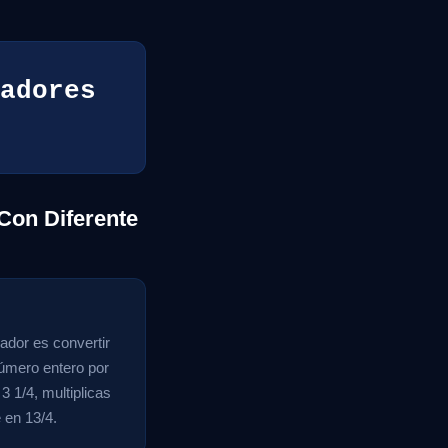
adores
Con Diferente
ador es convertir
número entero por
 1/4, multiplicas
 en 13/4.