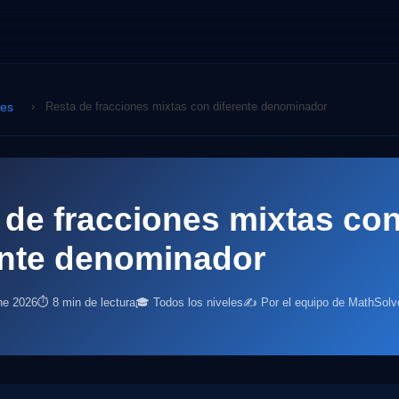
nes
›
Resta de fracciones mixtas con diferente denominador
 de fracciones mixtas co
ente denominador
ne 2026
⏱ 8 min de lectura
🎓 Todos los niveles
✍️ Por el equipo de MathSolv