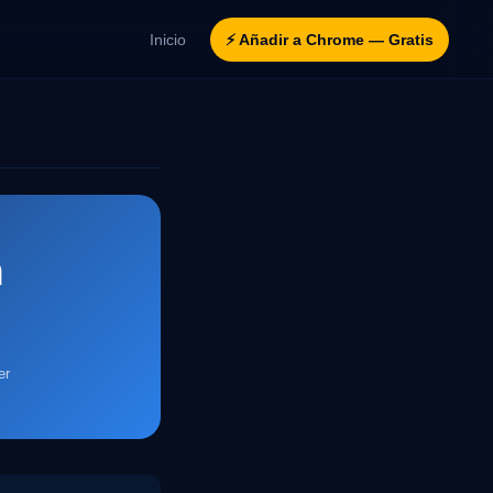
Inicio
⚡ Añadir a Chrome — Gratis
n
er