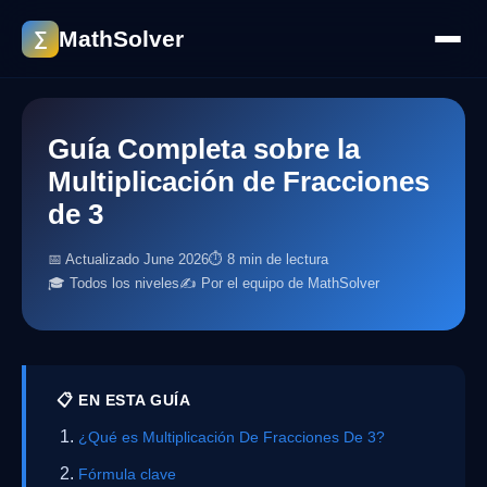
MathSolver
∑
Guía Completa sobre la
Multiplicación de Fracciones
de 3
📅 Actualizado June 2026
⏱ 8 min de lectura
🎓 Todos los niveles
✍️ Por el equipo de MathSolver
📋 EN ESTA GUÍA
¿Qué es Multiplicación De Fracciones De 3?
Fórmula clave