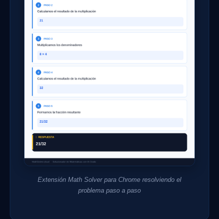
Extensión Math Solver para Chrome resolviendo el
problema paso a paso