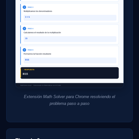
Extensión Math Solver para Chrome resolviendo el
problema paso a paso