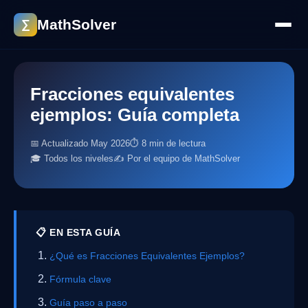
MathSolver
∑
Fracciones equivalentes
ejemplos: Guía completa
📅 Actualizado May 2026
⏱ 8 min de lectura
🎓 Todos los niveles
✍️ Por el equipo de MathSolver
📋 EN ESTA GUÍA
¿Qué es Fracciones Equivalentes Ejemplos?
Fórmula clave
Guía paso a paso