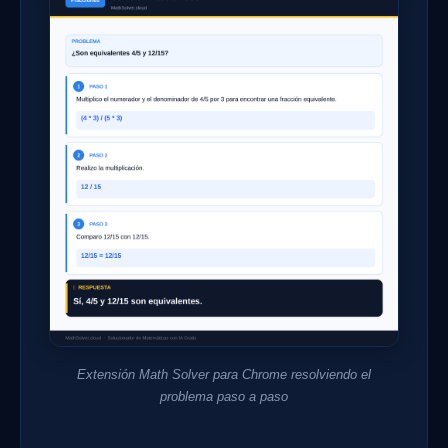
Extensión Math Solver para Chrome resolviendo el
problema paso a paso