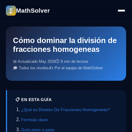
MathSolver
∑
Cómo dominar la división de
fracciones homogeneas
📅 Actualizado May 2026
⏱ 8 min de lectura
🎓 Todos los niveles
✍️ Por el equipo de MathSolver
📋 EN ESTA GUÍA
¿Qué es División De Fracciones Homogeneas?
Fórmula clave
Guía paso a paso