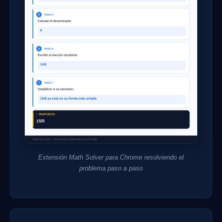
Extensión Math Solver para Chrome resolviendo el
problema paso a paso