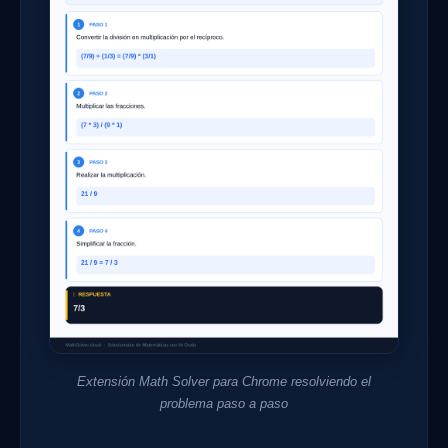
Extensión Math Solver para Chrome resolviendo el
problema paso a paso