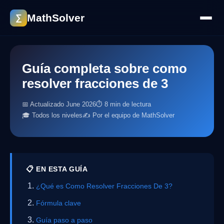
MathSolver
∑
Guía completa sobre como
resolver fracciones de 3
📅 Actualizado June 2026
⏱ 8 min de lectura
🎓 Todos los niveles
✍️ Por el equipo de MathSolver
📋 EN ESTA GUÍA
¿Qué es Como Resolver Fracciones De 3?
Fórmula clave
Guía paso a paso