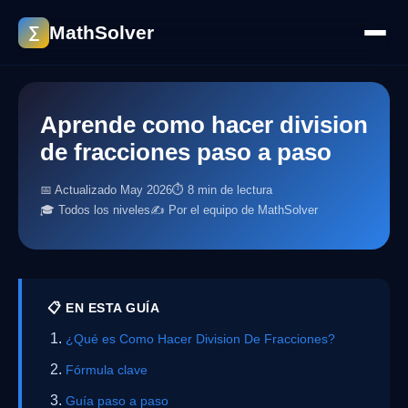
MathSolver
∑
Aprende como hacer division
de fracciones paso a paso
📅 Actualizado May 2026
⏱ 8 min de lectura
🎓 Todos los niveles
✍️ Por el equipo de MathSolver
📋 EN ESTA GUÍA
¿Qué es Como Hacer Division De Fracciones?
Fórmula clave
Guía paso a paso