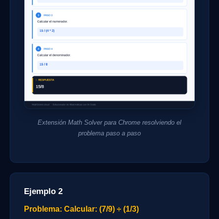
Extensión Math Solver para Chrome resolviendo el
problema paso a paso
Ejemplo 2
Problema: Calcular: (7/9) ÷ (1/3)