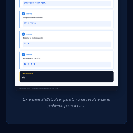
Extensión Math Solver para Chrome resolviendo el
problema paso a paso