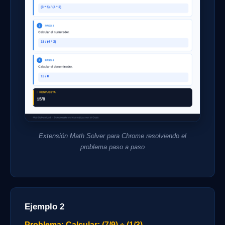
Extensión Math Solver para Chrome resolviendo el
problema paso a paso
Ejemplo 2
Problema: Calcular: (7/9) ÷ (1/3)