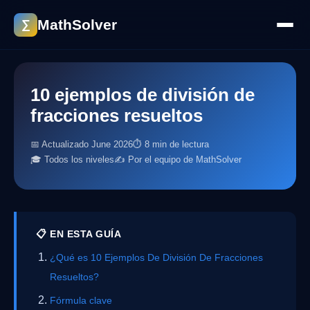
MathSolver
∑
10 ejemplos de división de
fracciones resueltos
📅 Actualizado June 2026
⏱ 8 min de lectura
🎓 Todos los niveles
✍️ Por el equipo de MathSolver
📋 EN ESTA GUÍA
¿Qué es 10 Ejemplos De División De Fracciones
Resueltos?
Fórmula clave