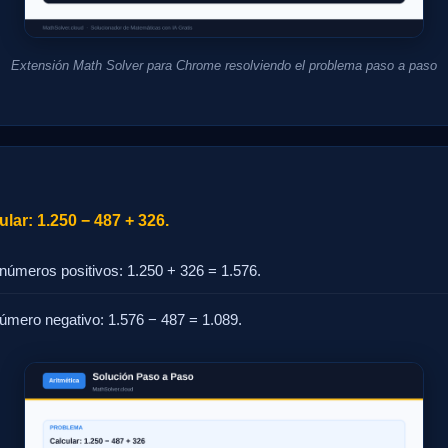
Extensión Math Solver para Chrome resolviendo el problema paso a paso
lar: 1.250 − 487 + 326.
números positivos: 1.250 + 326 = 1.576.
número negativo: 1.576 − 487 = 1.089.