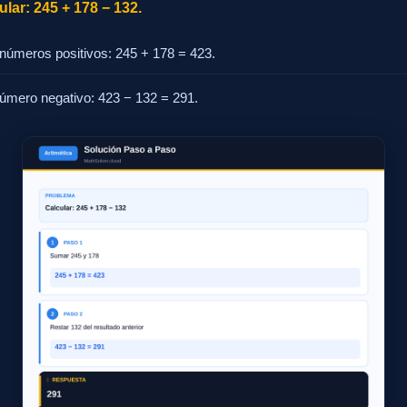
lar: 245 + 178 − 132.
números positivos: 245 + 178 = 423.
número negativo: 423 − 132 = 291.