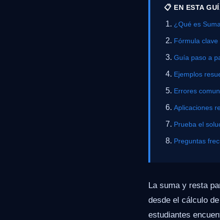
📋 EN ESTA GU
¿Qué es Suma 
Fórmula clave
Guía paso a p
Ejemplos resue
Errores comu
Aplicaciones r
Prueba el solu
Preguntas fre
La suma y resta par
desde el cálculo d
estudiantes encuent