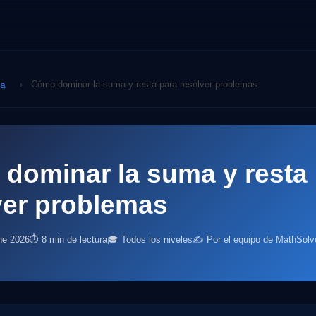
ca
›
Cómo dominar la suma y resta para resolver problemas
dominar la suma y resta
ver problemas
ne 2026
⏱ 8 min de lectura
🎓 Todos los niveles
✍️ Por el equipo de MathSolv