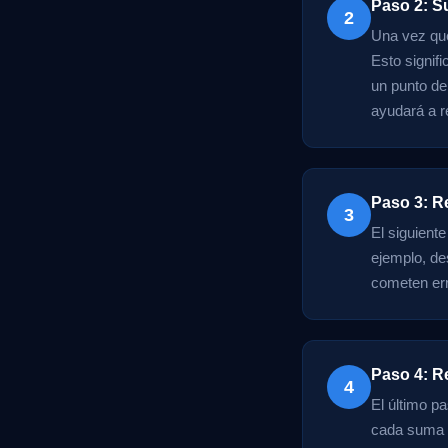
Paso 2: S
2
Una vez que
Esto signif
un punto de 
ayudará a r
Paso 3: R
3
El siguient
ejemplo, de
cometen err
Paso 4: R
4
El último pa
cada suma y