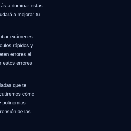
erás a dominar estas
yudará a mejorar tu
probar exámenes
lculos rápidos y
ten errores al
r estos errores
lladas que te
iscutiremos cómo
e polinomios
rensión de las