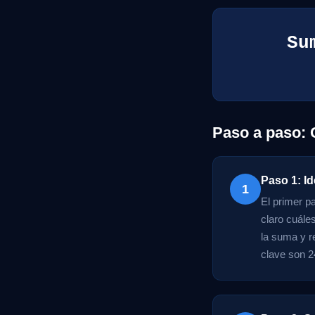
Su
Paso a paso:
Paso 1: Id
1
El primer p
claro cuále
la suma y r
clave son 2