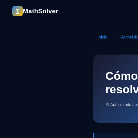
MathSolver
∑
Inicio
›
Aritméti
Cómo 
resol
📅 Actualizado Ju