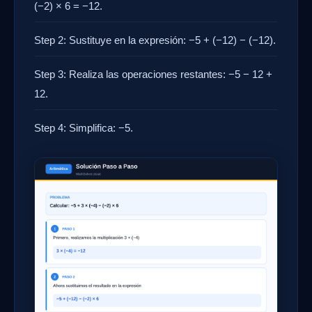
(−2) × 6 = −12.
Step 2: Sustituye en la expresión: −5 + (−12) − (−12).
Step 3: Realiza las operaciones restantes: −5 − 12 +
12.
Step 4: Simplifica: −5.