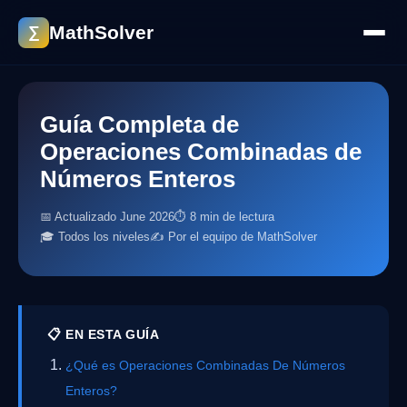
MathSolver
∑
Guía Completa de
Operaciones Combinadas de
Números Enteros
📅 Actualizado June 2026
⏱ 8 min de lectura
🎓 Todos los niveles
✍️ Por el equipo de MathSolver
📋 EN ESTA GUÍA
¿Qué es Operaciones Combinadas De Números
Enteros?