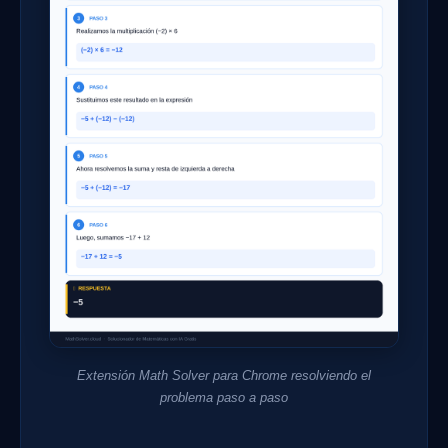
Extensión Math Solver para Chrome resolviendo el
problema paso a paso