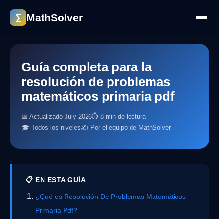
MathSolver
∑
Guía completa para la
resolución de problemas
matemáticos primaria pdf
📅 Actualizado July 2026
⏱ 8 min de lectura
🎓 Todos los niveles
✍️ Por el equipo de MathSolver
📋 EN ESTA GUÍA
¿Qué es Resolución De Problemas Matemáticos
Primaria Pdf?