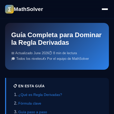
MathSolver
∑
Guía Completa para Dominar
la Regla Derivadas
📅 Actualizado June 2026
⏱ 8 min de lectura
🎓 Todos los niveles
✍️ Por el equipo de MathSolver
📋 EN ESTA GUÍA
¿Qué es Regla Derivadas?
Fórmula clave
Guía paso a paso