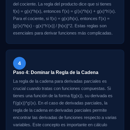
del cociente. La regla del producto dice que si tienes
f(x) = g(x)*h(x), entonces f'(x) = g'(x)*h(x) + g(x)*h'(x).
Para el cociente, si f(x) = g(x)/h(x), entonces f'(x) =
[g'(x)*h(x) - g(x)*h'(x)] / [h(x)]^2. Estas reglas son
esenciales para derivar funciones más complicadas.
4
Paso 4: Dominar la Regla de la Cadena
La regla de la cadena para derivadas parciales es
crucial cuando tratas con funciones compuestas. Si
tienes una función de la forma f(g(x)), su derivada es
f'(g(x))*g'(x). En el caso de derivadas parciales, la
regla de la cadena en derivadas parciales permite
encontrar las derivadas de funciones respecto a varias
variables. Este concepto es importante en cálculo