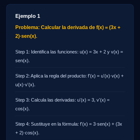
Ejemplo 1
Problema: Calcular la derivada de f(x) = (3x +
2)·sen(x).
Step 1: Identifica las funciones: u(x) = 3x + 2 y v(x) =
sen(x).
Step 2: Aplica la regla del producto: f'(x) = u'(x)·v(x) +
u(x)·v'(x).
Step 3: Calcula las derivadas: u'(x) = 3, v'(x) =
cos(x).
Step 4: Sustituye en la fórmula: f'(x) = 3·sen(x) + (3x
+ 2)·cos(x).