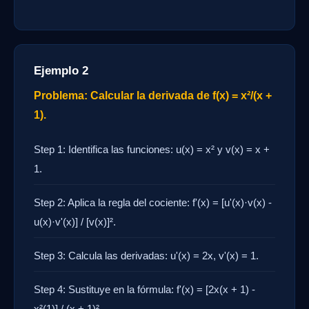
Ejemplo 2
Problema: Calcular la derivada de f(x) = x²/(x +
1).
Step 1: Identifica las funciones: u(x) = x² y v(x) = x +
1.
Step 2: Aplica la regla del cociente: f'(x) = [u'(x)·v(x) -
u(x)·v'(x)] / [v(x)]².
Step 3: Calcula las derivadas: u'(x) = 2x, v'(x) = 1.
Step 4: Sustituye en la fórmula: f'(x) = [2x(x + 1) -
x²(1)] / (x + 1)².