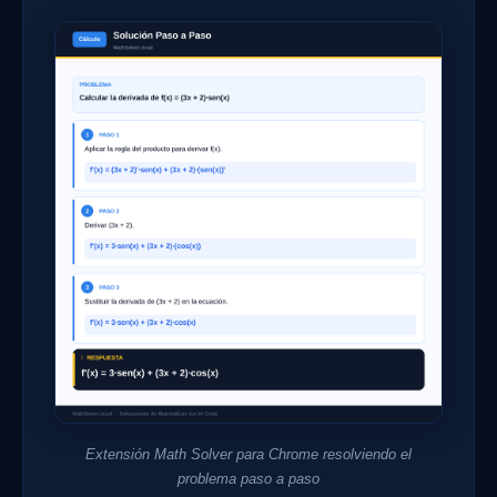
Extensión Math Solver para Chrome resolviendo el
problema paso a paso