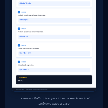
Extensión Math Solver para Chrome resolviendo el
problema paso a paso