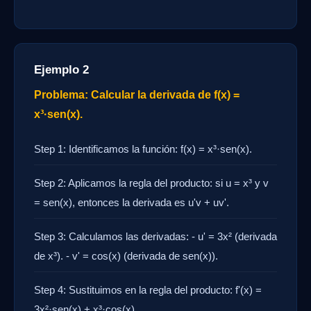
Ejemplo 2
Problema: Calcular la derivada de f(x) =
x³·sen(x).
Step 1: Identificamos la función: f(x) = x³·sen(x).
Step 2: Aplicamos la regla del producto: si u = x³ y v
= sen(x), entonces la derivada es u'v + uv'.
Step 3: Calculamos las derivadas: - u' = 3x² (derivada
de x³). - v' = cos(x) (derivada de sen(x)).
Step 4: Sustituimos en la regla del producto: f'(x) =
3x²·sen(x) + x³·cos(x).