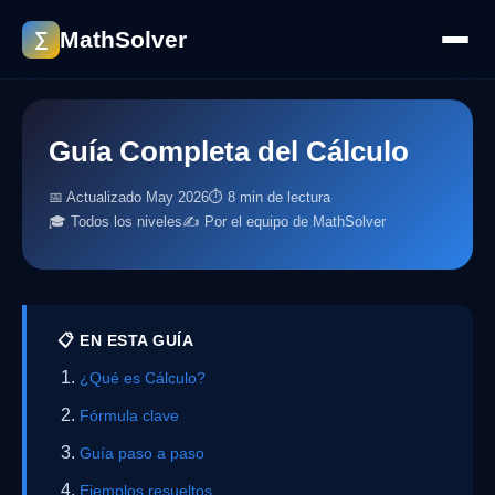
MathSolver
∑
Guía Completa del Cálculo
📅 Actualizado May 2026
⏱ 8 min de lectura
🎓 Todos los niveles
✍️ Por el equipo de MathSolver
📋 EN ESTA GUÍA
¿Qué es Cálculo?
Fórmula clave
Guía paso a paso
Ejemplos resueltos