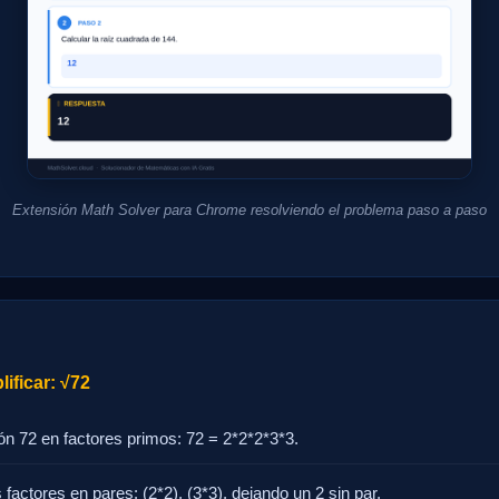
Extensión Math Solver para Chrome resolviendo el problema paso a paso
ificar: √72
 72 en factores primos: 72 = 2*2*2*3*3.
 factores en pares: (2*2), (3*3), dejando un 2 sin par.