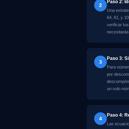
Paso 2: Id
2
Una estrate
64, 81, y 1
verificar t
necesitarás 
Paso 3: Si
3
Para número
por descomp
descompón 7
un solo núme
Paso 4: R
4
Las ecuacio