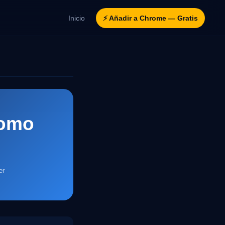
Inicio
⚡ Añadir a Chrome — Gratis
como
er