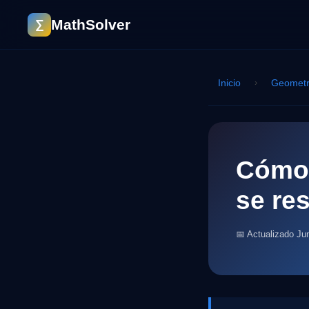
MathSolver
∑
Inicio
›
Geometr
Cómo 
se re
📅 Actualizado Ju