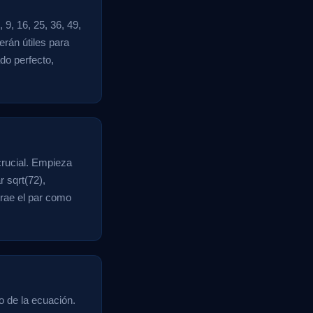
9, 16, 25, 36, 49,
erán útiles para
do perfecto,
crucial. Empieza
 sqrt(72),
trae el par como
o de la ecuación.