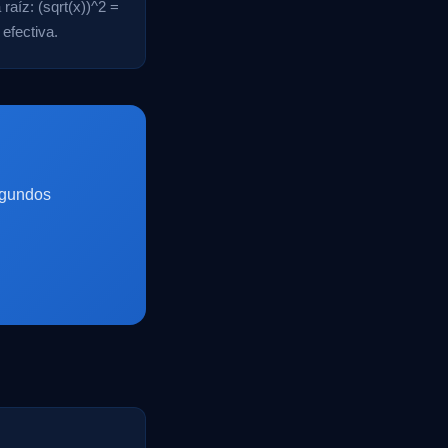
raíz: (sqrt(x))^2 =
efectiva.
egundos