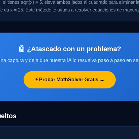
 si tienes sqrt(x) = 5, eleva ambos lados al cuadrado para eliminar la 
 te da x = 25. Este método te ayuda a resolver ecuaciones de manera 
🤖 ¿Atascado con un problema?
na captura y deja que nuestra IA lo resuelva paso a paso en s
⚡ Probar MathSolver Gratis →
eltos