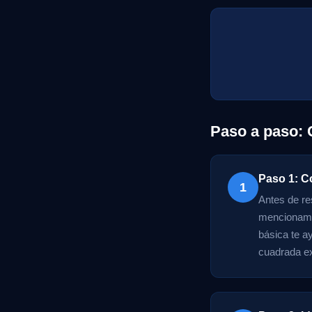
Paso a paso:
Paso 1: C
1
Antes de re
mencionamos
básica te ay
cuadrada ex