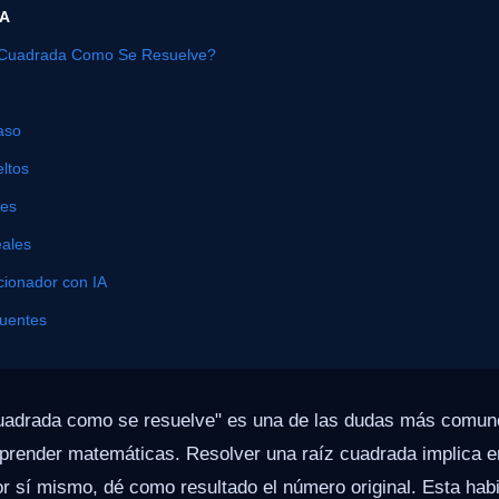
ÍA
 Cuadrada Como Se Resuelve?
aso
ltos
nes
eales
cionador con IA
cuentes
cuadrada como se resuelve" es una de las dudas más comun
 aprender matemáticas. Resolver una raíz cuadrada implica 
or sí mismo, dé como resultado el número original. Esta habi