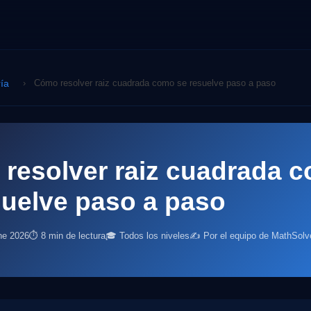
ía
›
Cómo resolver raiz cuadrada como se resuelve paso a paso
resolver raiz cuadrada 
suelve paso a paso
ne 2026
⏱ 8 min de lectura
🎓 Todos los niveles
✍️ Por el equipo de MathSolv