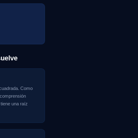
uelve
z cuadrada. Como
a comprensión
 tiene una raíz