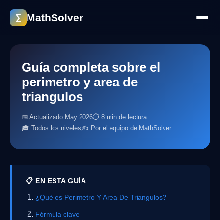
MathSolver
∑
Guía completa sobre el
perimetro y area de
triangulos
📅 Actualizado May 2026
⏱ 8 min de lectura
🎓 Todos los niveles
✍️ Por el equipo de MathSolver
📋 EN ESTA GUÍA
¿Qué es Perimetro Y Area De Triangulos?
Fórmula clave