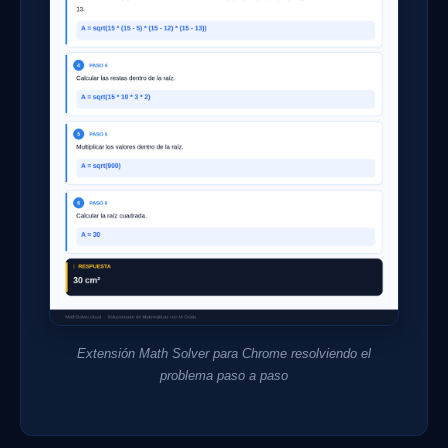
Extensión Math Solver para Chrome resolviendo el
problema paso a paso