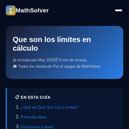
MathSolver
∑
Que son los límites en
cálculo
📅 Actualizado May 2026
⏱ 8 min de lectura
🎓 Todos los niveles
✍️ Por el equipo de MathSolver
📋 EN ESTA GUÍA
¿Qué es Que Son Los Límites?
Fórmula clave
Guía paso a paso