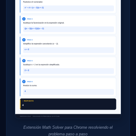
Extensión Math Solver para Chrome resolviendo el
problema paso a paso