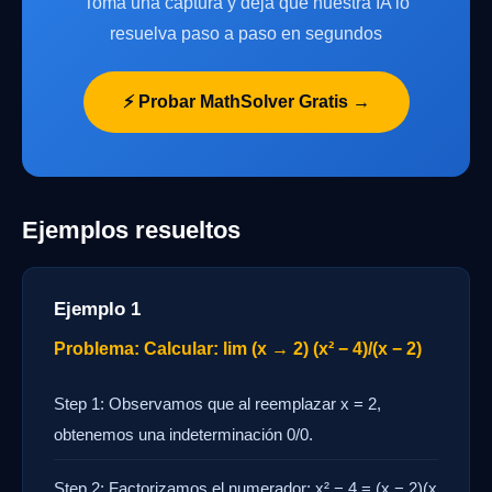
Toma una captura y deja que nuestra IA lo
resuelva paso a paso en segundos
⚡ Probar MathSolver Gratis →
Ejemplos resueltos
Ejemplo 1
Problema: Calcular: lim (x → 2) (x² − 4)/(x − 2)
Step 1: Observamos que al reemplazar x = 2,
obtenemos una indeterminación 0/0.
Step 2: Factorizamos el numerador: x² − 4 = (x − 2)(x