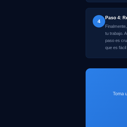
Paso 4: Re
4
Finalmente,
tu trabajo.
paso es cru
que es fáci
Toma u