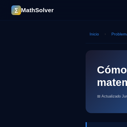
MathSolver
∑
Inicio
›
Problem
Cómo 
matem
📅 Actualizado Ju