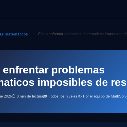
as matemáticos
›
Cómo enfrentar problemas matematicos imposibles de
enfrentar problemas
aticos imposibles de res
ne 2026
⏱ 8 min de lectura
🎓 Todos los niveles
✍️ Por el equipo de MathSolv