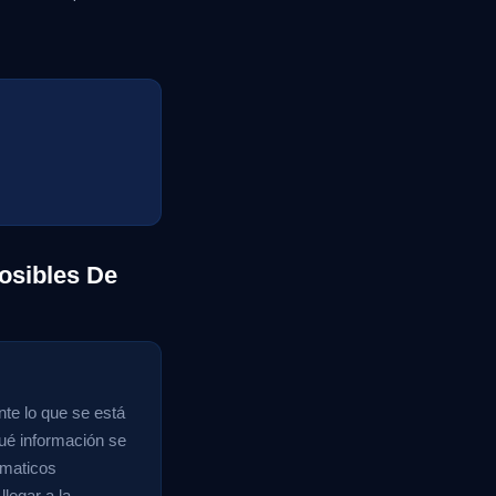
osibles De
nte lo que se está
qué información se
ematicos
legar a la