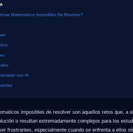
ÍA
emas Matematicos Imposibles De Resolver?
aso
ltos
nes
eales
cionador con IA
cuentes
maticos imposibles de resolver son aquellos retos que, a si
olución o resultan extremadamente complejos para los estud
r frustrantes, especialmente cuando se enfrenta a ellos si