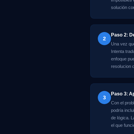
solución co
Paso 2: D
2
Una vez que
Intenta tra
enfoque pue
resolucion
Paso 3: A
3
Con el prob
podría inclu
de lógica. L
el que func