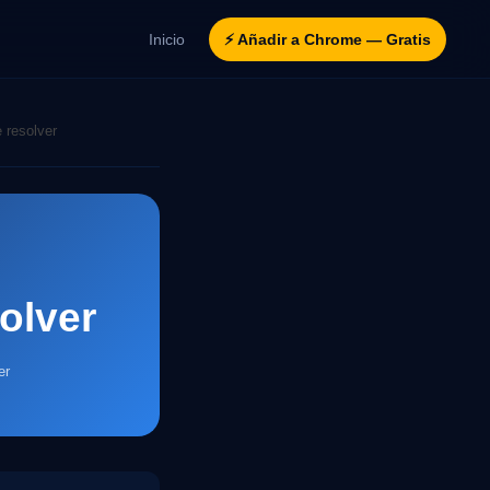
Inicio
⚡ Añadir a Chrome — Gratis
 resolver
olver
er