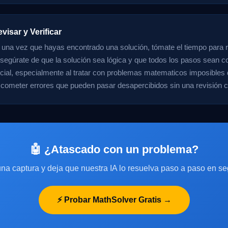
visar y Verificar
 una vez que hayas encontrado una solución, tómate el tiempo para re
 Asegúrate de que la solución sea lógica y que todos los pasos sean c
cial, especialmente al tratar con problemas matematicos imposibles 
l cometer errores que pueden pasar desapercibidos sin una revisión 
🤖 ¿Atascado con un problema?
na captura y deja que nuestra IA lo resuelva paso a paso en s
⚡ Probar MathSolver Gratis →