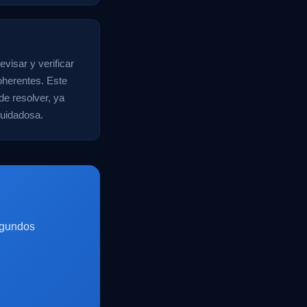
visar y verificar
oherentes. Este
de resolver, ya
cuidadosa.
egundos