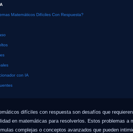
ÍA
emas Matemáticos Difíciles Con Respuesta?
aso
ltos
nes
eales
cionador con IA
cuentes
máticos difíciles con respuesta son desafíos que requieren
lidad en matemáticas para resolverlos. Estos problemas a 
órmulas complejas o conceptos avanzados que pueden intimid