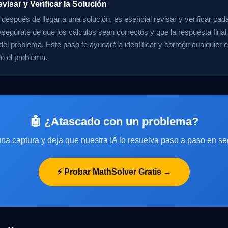
visar y Verificar la Solución
 después de llegar a una solución, es esencial revisar y verificar ca
 Asegúrate de que los cálculos sean correctos y que la respuesta final
del problema. Este paso te ayudará a identificar y corregir cualquier 
do el problema.
🤖 ¿Atascado con un problema?
na captura y deja que nuestra IA lo resuelva paso a paso en s
⚡ Probar MathSolver Gratis →