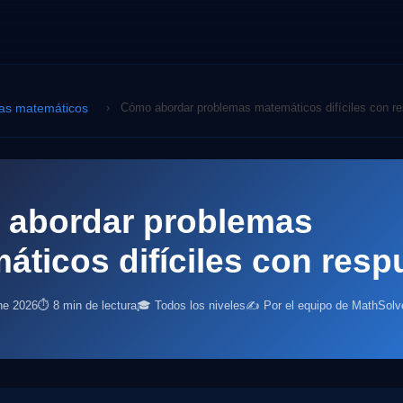
as matemáticos
›
Cómo abordar problemas matemáticos difíciles con r
abordar problemas
áticos difíciles con resp
ne 2026
⏱ 8 min de lectura
🎓 Todos los niveles
✍️ Por el equipo de MathSolv