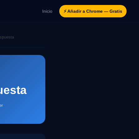
Inicio
⚡ Añadir a Chrome — Gratis
espuesta
uesta
er