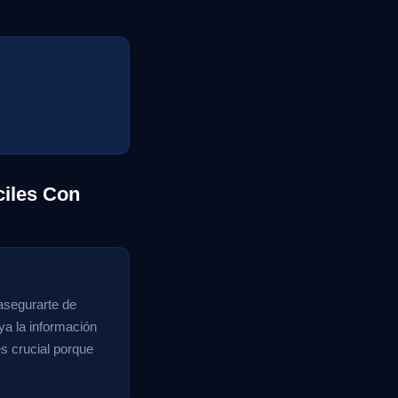
ciles Con
asegurarte de
a la información
s crucial porque