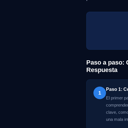
Paso a paso: 
Respuesta
Paso 1: C
1
El primer p
comprender 
clave, como
una mala int