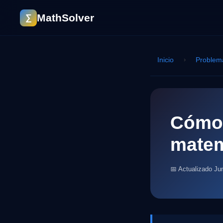
MathSolver
∑
Inicio
›
Problem
Cómo 
matem
📅 Actualizado Ju