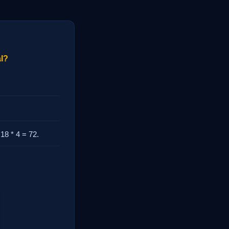
al?
 18 * 4 = 72.