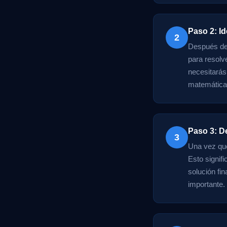
Paso 2: I
2
Después de 
para resolv
necesitarás
matemáticas
Paso 3: D
3
Una vez que
Esto signif
solución fi
importante.