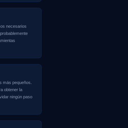
cos necesarios
, probablemente
amientas
sos más pequeños.
ra obtener la
lvidar ningún paso