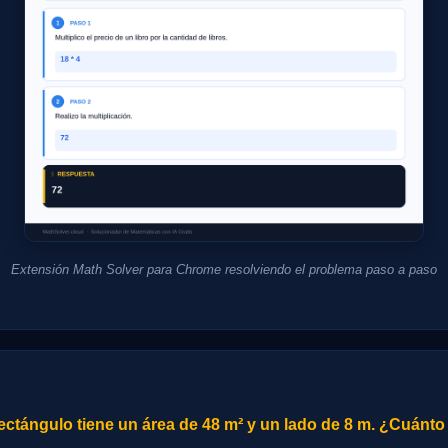
Extensión Math Solver para Chrome resolviendo el problema paso a paso
ctángulo tiene un área de 48 m² y un lado de 8 m. ¿Cuánto 