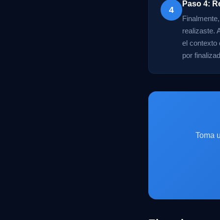
Paso 4: Re
4
Finalmente,
realizaste.
el contexto 
por finaliza
Toma u