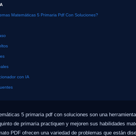
ÍA
emas Matemáticas 5 Primaria Pdf Con Soluciones?
aso
ltos
nes
eales
cionador con IA
cuentes
máticas 5 primaria pdf con soluciones son una herramienta
quinto de primaria practiquen y mejoren sus habilidades ma
ato PDF ofrecen una variedad de problemas que están dis