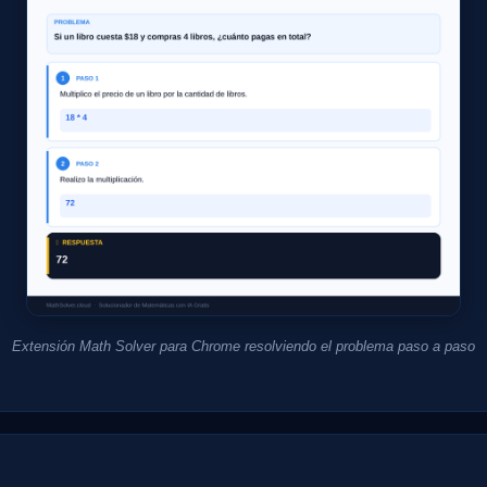
Extensión Math Solver para Chrome resolviendo el problema paso a paso