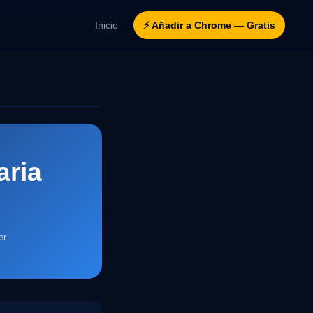
Inicio
⚡ Añadir a Chrome — Gratis
s
aria
er