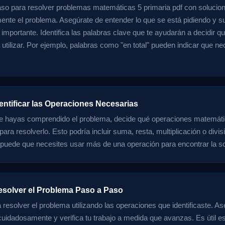
aso para resolver problemas matemáticas 5 primaria pdf con solucion
nte el problema. Asegúrate de entender lo que se está pidiendo y s
 importante. Identifica las palabras clave que te ayudarán a decidir q
utilizar. Por ejemplo, palabras como "en total" pueden indicar que n
entificar las Operaciones Necesarias
e hayas comprendido el problema, decide qué operaciones matemát
para resolverlo. Esto podría incluir suma, resta, multiplicación o div
puede que necesites usar más de una operación para encontrar la so
esolver el Problema Paso a Paso
resolver el problema utilizando las operaciones que identificaste. As
uidadosamente y verifica tu trabajo a medida que avanzas. Es útil es