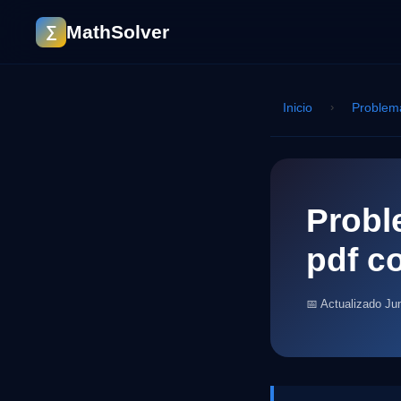
MathSolver
∑
Inicio
›
Problem
Probl
pdf c
📅 Actualizado Ju