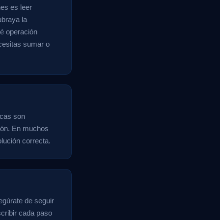
es es leer
ubraya la
ué operación
ecesitas sumar o
icas son
isión. En muchos
lución correcta.
egúrate de seguir
cribir cada paso