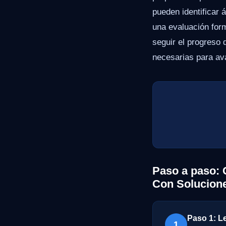
pueden identificar 
una evaluación for
seguir el progreso 
necesarias para av
Paso a paso: 
Con Solucion
Paso 1: L
1