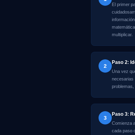
El primer p
cuidadosame
información
matemática 
multiplicar.
Paso 2: Id
2
Una vez qu
necesarias 
problemas, 
Paso 3: R
3
Comienza a 
cada paso c