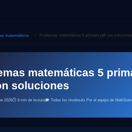
as matemáticos
›
Problemas matemáticas 5 primaria pdf con solucione
emas matemáticas 5 prim
on soluciones
ne 2026
⏱ 8 min de lectura
🎓 Todos los niveles
✍️ Por el equipo de MathSolv