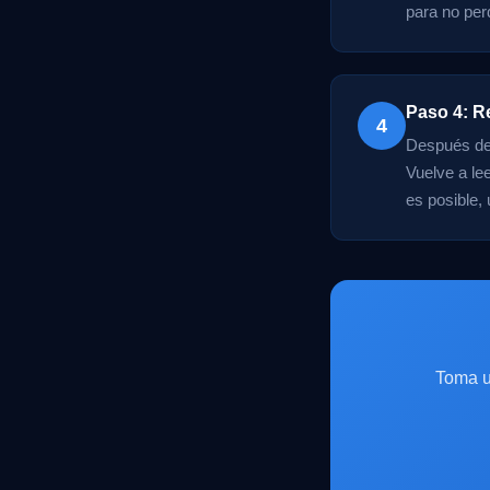
para no perd
Paso 4: R
4
Después de 
Vuelve a le
es posible,
Toma u