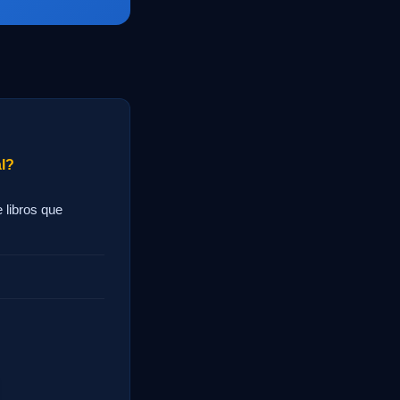
al?
e libros que