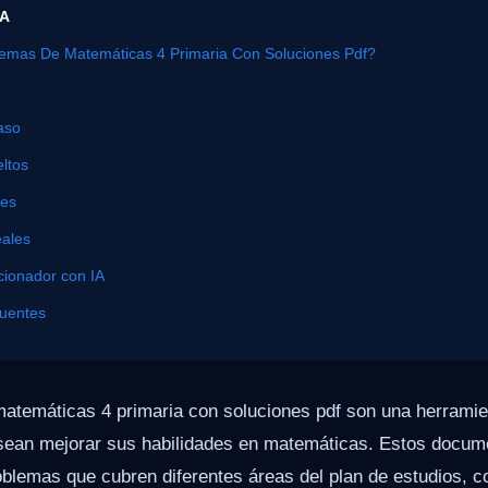
ÍA
emas De Matemáticas 4 Primaria Con Soluciones Pdf?
aso
ltos
nes
eales
cionador con IA
cuentes
atemáticas 4 primaria con soluciones pdf son una herramien
sean mejorar sus habilidades en matemáticas. Estos docum
blemas que cubren diferentes áreas del plan de estudios, c