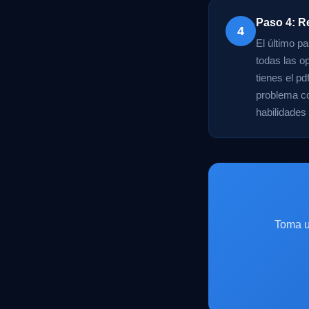
Paso 4: Re
4
El último pa
todas las o
tienes el p
problema co
habilidades
Toma u