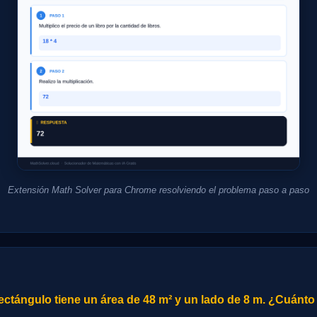
Extensión Math Solver para Chrome resolviendo el problema paso a paso
ctángulo tiene un área de 48 m² y un lado de 8 m. ¿Cuánto 