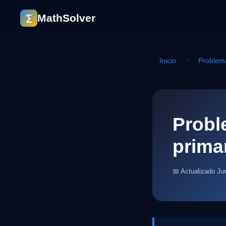
MathSolver
∑
Inicio
›
Problem
Probl
prima
📅 Actualizado Ju