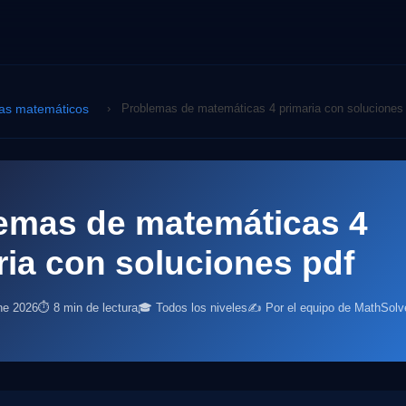
as matemáticos
›
Problemas de matemáticas 4 primaria con soluciones
emas de matemáticas 4
ria con soluciones pdf
ne 2026
⏱ 8 min de lectura
🎓 Todos los niveles
✍️ Por el equipo de MathSolv