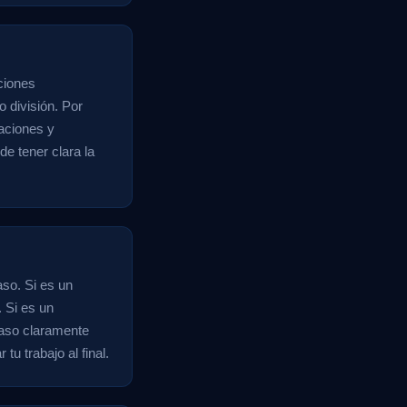
ciones
o división. Por
caciones y
de tener clara la
aso. Si es un
 Si es un
paso claramente
tu trabajo al final.