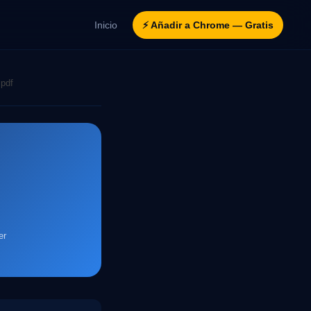
Inicio
⚡ Añadir a Chrome — Gratis
 pdf
er