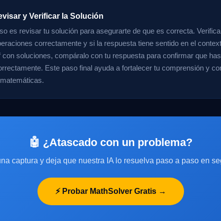
visar y Verificar la Solución
so es revisar tu solución para asegurarte de que es correcta. Verifica
peraciones correctamente y si la respuesta tiene sentido en el contex
df con soluciones, compáralo con tu respuesta para confirmar que has 
rrectamente. Este paso final ayuda a fortalecer tu comprensión y co
 matemáticas.
🤖 ¿Atascado con un problema?
na captura y deja que nuestra IA lo resuelva paso a paso en s
⚡ Probar MathSolver Gratis →