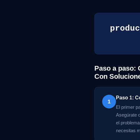
produc
Paso a paso: 
Con Solucion
Paso 1: C
1
El primer p
Asegúrate d
el problema
necesitas mu