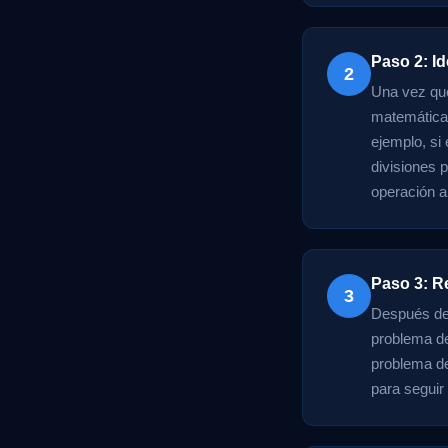
Paso 2: Id
2
Una vez que
matemáticas 
ejemplo, si
divisiones p
operación a
Paso 3: Re
3
Después de 
problema de
problema de
para seguir 