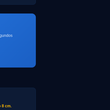
egundos
o 8 cm.