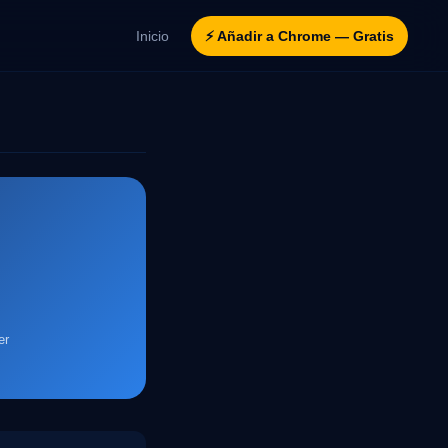
Inicio
⚡ Añadir a Chrome — Gratis
er