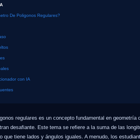
ÍA
etro De Poligonos Regulares?
aso
ltos
nes
eales
cionador con IA
cuentes
ligonos regulares es un concepto fundamental en geometría
ran desafiante. Este tema se refiere a la suma de las longi
o que tiene lados y ángulos iguales. A menudo, los estudian