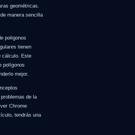
guras geométricas.
 de manera sencilla
de poligonos
egulares tienen
e cálculo. Este
de polígonos
nderlo mejor.
onceptos
 problemas de la
lver Chrome
tículo, tendrás una