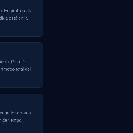
ono. En problemas
ida esté en la
tro: P = n * l.
rímetro total del
 cometer errores
n de tiempo.