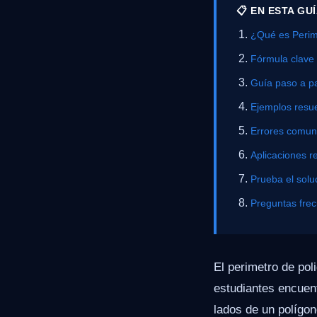
📋 EN ESTA GU
¿Qué es Perim
Fórmula clave
Guía paso a p
Ejemplos resue
Errores comu
Aplicaciones r
Prueba el solu
Preguntas fre
El perimetro de po
estudiantes encuent
lados de un polígon