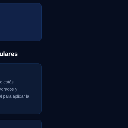
ulares
ue estás
uadrados y
l para aplicar la