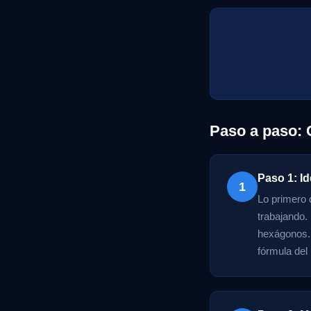
Paso a paso: 
Paso 1: Id
1
Lo primero q
trabajando.
hexágonos. A
fórmula del