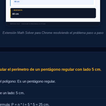
Extensión Math Solver para Chrome resolviendo el problema paso a paso
lar el perímetro de un pentágono regular con lado 5 cm.
 el polígono: Es un pentágono regular.
e un lado: 5 cm.
órmula: P = n * l = 5 * 5 = 25 cm.