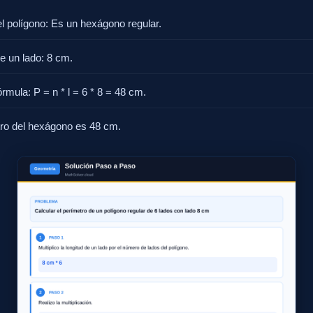
 el polígono: Es un hexágono regular.
e un lado: 8 cm.
órmula: P = n * l = 6 * 8 = 48 cm.
tro del hexágono es 48 cm.