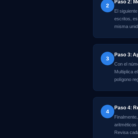
Paso 2: M
2
El siguiente
escritos, e
misma unida
Paso 3: Ap
3
Con el númer
Multiplica e
polígono reg
Paso 4: R
4
Finalmente,
aritméticos 
Revisa cada