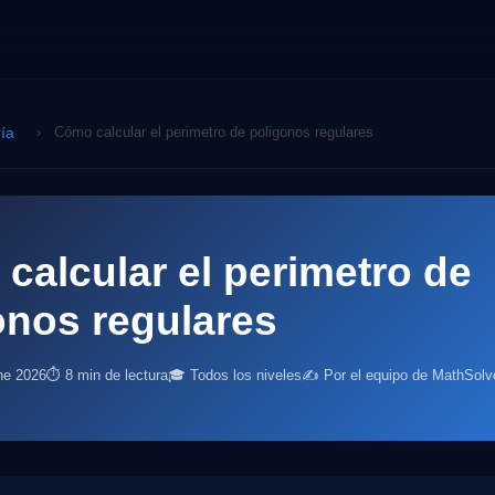
ía
›
Cómo calcular el perimetro de poligonos regulares
calcular el perimetro de
onos regulares
ne 2026
⏱ 8 min de lectura
🎓 Todos los niveles
✍️ Por el equipo de MathSolv