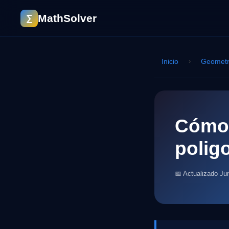
MathSolver
∑
Inicio
›
Geometr
Cómo 
polig
📅 Actualizado Ju