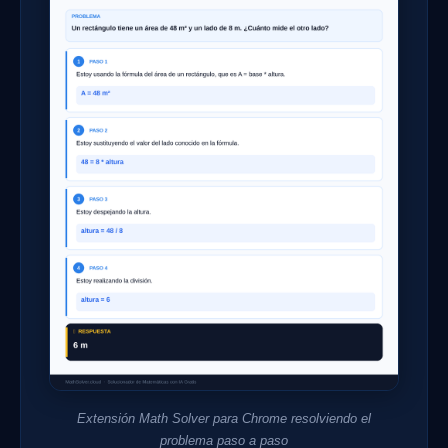
Extensión Math Solver para Chrome resolviendo el
problema paso a paso