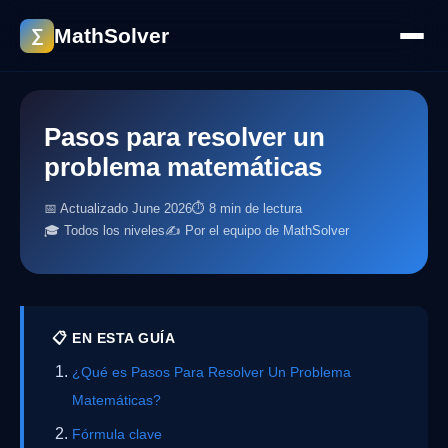
MathSolver
∑
Pasos para resolver un
problema matemáticas
📅 Actualizado June 2026
⏱ 8 min de lectura
🎓 Todos los niveles
✍️ Por el equipo de MathSolver
📋 EN ESTA GUÍA
¿Qué es Pasos Para Resolver Un Problema
Matemáticas?
Fórmula clave