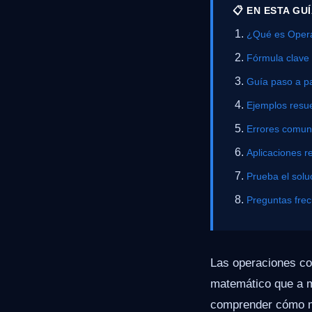
📋 EN ESTA GU
¿Qué es Opera
Fórmula clave
Guía paso a p
Ejemplos resue
Errores comu
Aplicaciones r
Prueba el solu
Preguntas fre
Las operaciones co
matemático que a m
comprender cómo ma