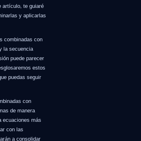
artículo, te guiaré
inarlas y aplicarlas
nes combinadas con
y la secuencia
sión puede parecer
 desglosaremos estos
que puedas seguir
ombinadas con
lemas de manera
ta ecuaciones más
ar con las
arán a consolidar