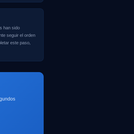
es han sido
te seguir el orden
letar este paso,
egundos