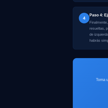
Paso 4: E
4
Finalmente,
resueltas, 
de izquierd
habrás simpl
Toma u