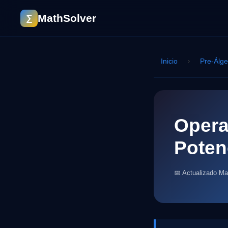
MathSolver
∑
Inicio
›
Pre-Álg
Opera
Poten
📅 Actualizado M