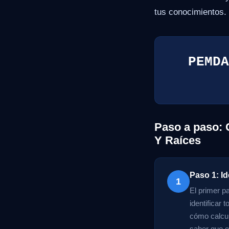
tus conocimientos.
PEMDA
Paso a paso:
Y Raíces
Paso 1: Id
1
El primer p
identificar
cómo calcul
saber que e