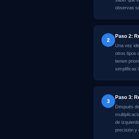
observas sq
Paso 2: R
2
Una vez ide
otros tipos
tienen prior
simplificas
Paso 3: Re
3
Después de 
multiplicac
de izquierd
precisión y