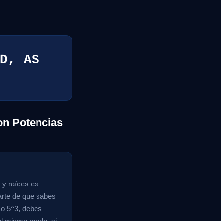
D, AS
on Potencias
 y raíces es
rarte de que sabes
mo 5^3, debes
Del mismo modo, si