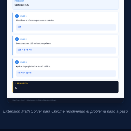
Extensión Math Solver para Chrome resolviendo el problema paso a paso