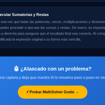
jecutar Sumatorias y Restas
 una vez que todas las potencias, raíces, multiplicaciones y division
puedes proceder a ejecutar las sumas y restas. De nuevo, es importan
a a derecha para asegurar que el resultado final sea correcto. Al comp
ificado la expresión original a su forma más sencilla.
🤖 ¿Atascado con un problema?
na captura y deja que nuestra IA lo resuelva paso a paso en s
⚡ Probar MathSolver Gratis →