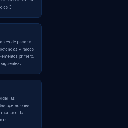
e es 3.
 antes de pasar a
potencias y raíces
 elementos primero,
 siguientes.
rdar las
stas operaciones
a mantener la
ones.