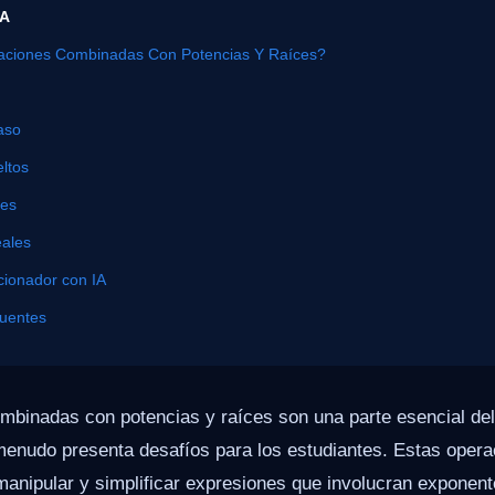
ÍA
ciones Combinadas Con Potencias Y Raíces?
aso
ltos
nes
eales
cionador con IA
cuentes
mbinadas con potencias y raíces son una parte esencial del
enudo presenta desafíos para los estudiantes. Estas opera
nipular y simplificar expresiones que involucran exponente