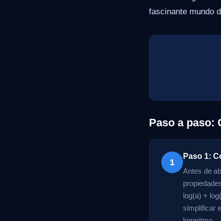
fascinante mundo d
Paso a paso:
Paso 1: C
1
Antes de ab
propiedades
log(a) + log
simplificar
logaritmo.