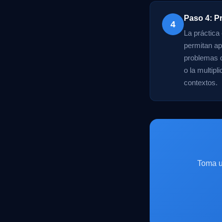
Paso 4: P
4
La práctica
permitan ap
problemas q
o la multip
contextos.
Toma u