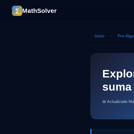
MathSolver
∑
Inicio
›
Pre-Álg
Explo
suma 
📅 Actualizado M