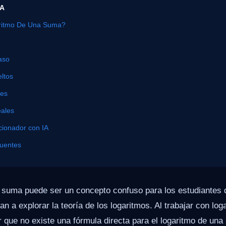
ÍA
ritmo De Una Suma?
aso
ltos
nes
eales
cionador con IA
cuentes
a suma puede ser un concepto confuso para los estudiantes
n a explorar la teoría de los logaritmos. Al trabajar con log
 que no existe una fórmula directa para el logaritmo de una