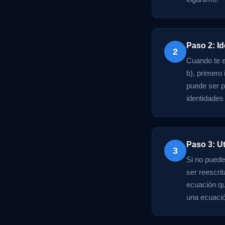
Paso 2: Id
2
Cuando te e
b), primero
puede ser p
identidades 
Paso 3: U
3
Si no puede
ser reescri
ecuación qu
una ecuació