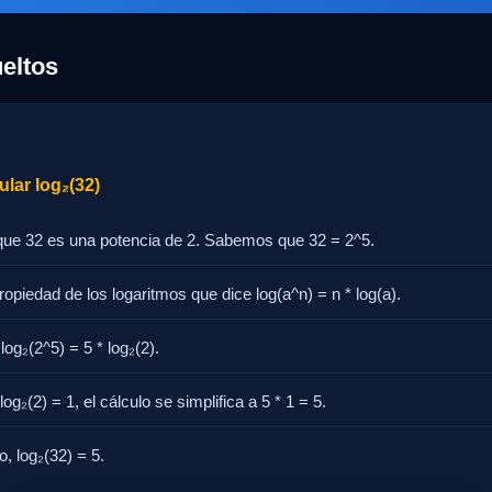
eltos
lar log₂(32)
a que 32 es una potencia de 2. Sabemos que 32 = 2^5.
propiedad de los logaritmos que dice log(a^n) = n * log(a).
log₂(2^5) = 5 * log₂(2).
og₂(2) = 1, el cálculo se simplifica a 5 * 1 = 5.
o, log₂(32) = 5.