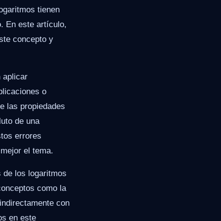
logaritmos tienen
 En este artículo,
este concepto y
 aplicar
plicaciones o
de las propiedades
luto de una
stos errores
mejor el tema.
 de los logaritmos
conceptos como la
 indirectamente con
os en este