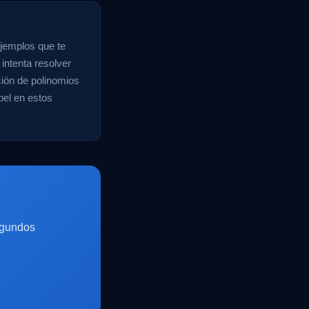
ejemplos que te
intenta resolver
ión de polinomios
pel en estos
egundos