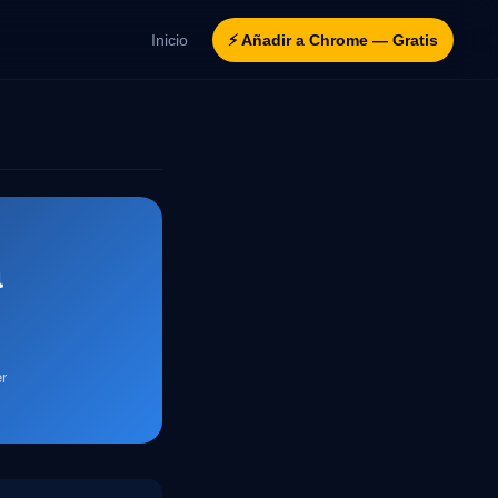
Inicio
⚡ Añadir a Chrome — Gratis
a
r