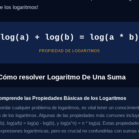
e los logaritmos!
log(a) + log(b) = log(a * b)
PROPIEDAD DE LOGARITMOS
 Cómo resolver Logaritmo De Una Suma
omprende las Propiedades Básicas de los Logaritmos
ordar cualquier problema de logaritmos, es vital tener un conocimient
 de los logaritmos. Algunas de las propiedades más comunes incluyen
(b), log(a/b) = log(a) - log(b), y log(a^n) = n * log(a). Estas propiedad
 expresiones logarítmicas, pero es crucial no confundirlas con sumas 