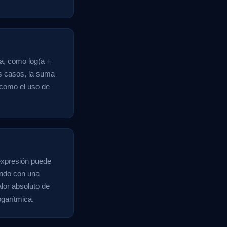
a, como log(a +
os casos, la suma
 como el uso de
 expresión puede
ando con una
lor absoluto de
ogarítmica.