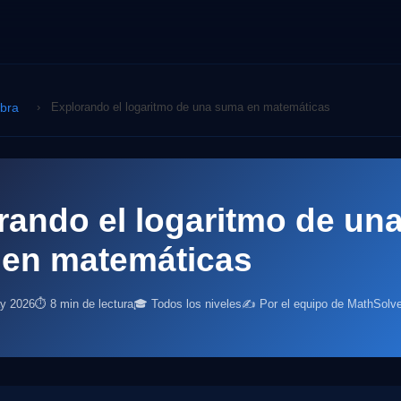
ebra
›
Explorando el logaritmo de una suma en matemáticas
rando el logaritmo de un
en matemáticas
ay 2026
⏱ 8 min de lectura
🎓 Todos los niveles
✍️ Por el equipo de MathSolve