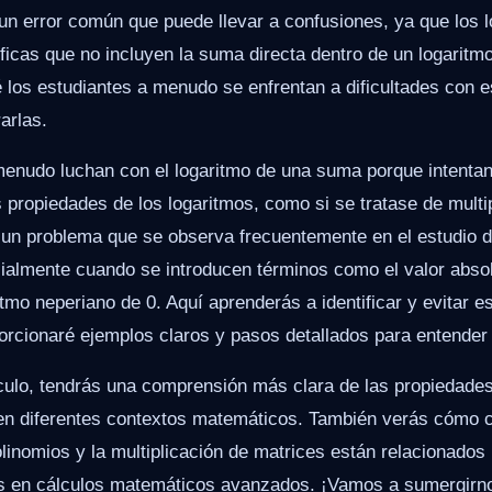
 un error común que puede llevar a confusiones, ya que los 
icas que no incluyen la suma directa dentro de un logaritmo.
é los estudiantes a menudo se enfrentan a dificultades con 
arlas.
menudo luchan con el logaritmo de una suma porque intentan
 propiedades de los logaritmos, como si se tratase de multi
s un problema que se observa frecuentemente en el estudio 
cialmente cuando se introducen términos como el valor abso
itmo neperiano de 0. Aquí aprenderás a identificar y evitar e
orcionaré ejemplos claros y pasos detallados para entender 
tículo, tendrás una comprensión más clara de las propiedades
en diferentes contextos matemáticos. También verás cómo 
olinomios y la multiplicación de matrices están relacionados
os en cálculos matemáticos avanzados. ¡Vamos a sumergirn