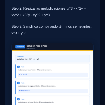
Step 2: Realiza las multiplicaciones: x^3 - x^2y +
xy^2 + x^2y - xy^2 + y^3.
Step 3: Simplifica combinando términos semejantes:
x^3 + y^3.