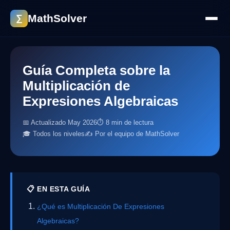
MathSolver
∑
Guía Completa sobre la
Multiplicación de
Expresiones Algebraicas
📅 Actualizado May 2026
⏱ 8 min de lectura
🎓 Todos los niveles
✍️ Por el equipo de MathSolver
📋 EN ESTA GUÍA
¿Qué es Multiplicación De Expresiones
Algebraicas?