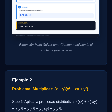
Extensión Math Solver para Chrome resolviendo el
problema paso a paso
Ejemplo 2
Problema: Multiplicar: (x + y)(x² − xy + y²)
Step 1: Aplica la propiedad distributiva: x(x²) + x(-xy)
+ x(y²) + y(x²) + y(-xy) + y(y²).