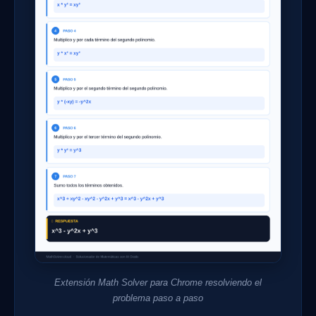
Extensión Math Solver para Chrome resolviendo el
problema paso a paso