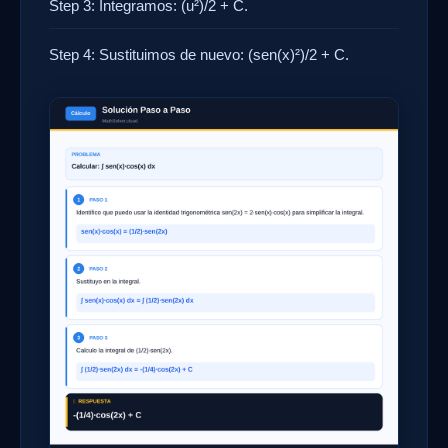
Step 3: Integramos: (u²)/2 + C.
Step 4: Sustituimos de nuevo: (sen(x)²)/2 + C.