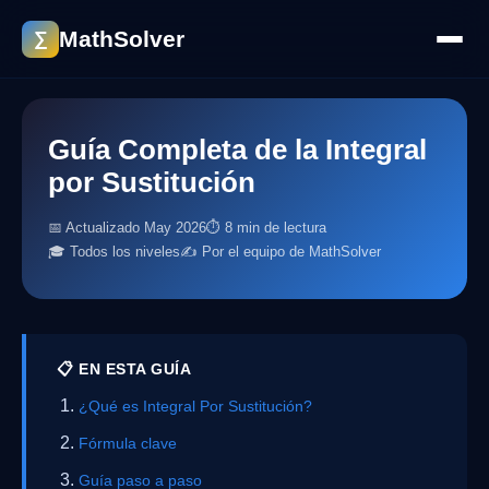
MathSolver
∑
Guía Completa de la Integral
por Sustitución
📅 Actualizado May 2026
⏱ 8 min de lectura
🎓 Todos los niveles
✍️ Por el equipo de MathSolver
📋 EN ESTA GUÍA
¿Qué es Integral Por Sustitución?
Fórmula clave
Guía paso a paso