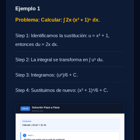
Ejemplo 1
Problema: Calcular: ∫ 2x·(x² + 1)⁵ dx.
Step 1: Identificamos la sustitución: u = x² + 1,
entonces du = 2x dx.
Step 2: La integral se transforma en ∫ u⁵ du.
Step 3: Integramos: (u⁶)/6 + C.
Step 4: Sustituimos de nuevo: (x² + 1)⁶/6 + C.