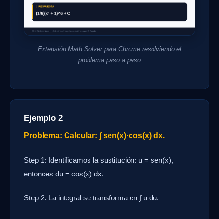
Extensión Math Solver para Chrome resolviendo el
problema paso a paso
Ejemplo 2
Problema: Calcular: ∫ sen(x)·cos(x) dx.
Step 1: Identificamos la sustitución: u = sen(x),
entonces du = cos(x) dx.
Step 2: La integral se transforma en ∫ u du.