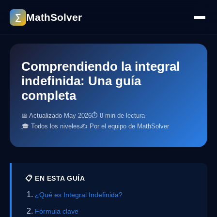
MathSolver
∑
Comprendiendo la integral
indefinida: Una guía
completa
📅 Actualizado May 2026
⏱ 8 min de lectura
🎓 Todos los niveles
✍️ Por el equipo de MathSolver
📋 EN ESTA GUÍA
¿Qué es Integral Indefinida?
Fórmula clave