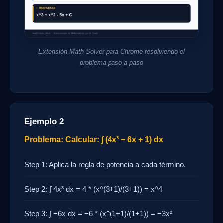
Extensión Math Solver para Chrome resolviendo el
problema paso a paso
Ejemplo 2
Problema: Calcular: ∫ (4x³ − 6x + 1) dx
Step 1: Aplica la regla de potencia a cada término.
Step 2: ∫ 4x³ dx = 4 * (x^(3+1)/(3+1)) = x^4
Step 3: ∫ −6x dx = −6 * (x^(1+1)/(1+1)) = −3x²