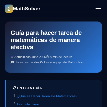
MathSolver
∑
Guía para hacer tarea de
matemáticas de manera
efectiva
📅 Actualizado June 2026
⏱ 8 min de lectura
🎓 Todos los niveles
✍️ Por el equipo de MathSolver
📋 EN ESTA GUÍA
¿Qué es Hacer Tarea De Matemáticas?
Fórmula clave