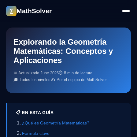
MathSolver
∑
Explorando la Geometría
Matemáticas: Conceptos y
Aplicaciones
📅 Actualizado June 2026
⏱ 8 min de lectura
🎓 Todos los niveles
✍️ Por el equipo de MathSolver
📋 EN ESTA GUÍA
¿Qué es Geometría Matemáticas?
Fórmula clave