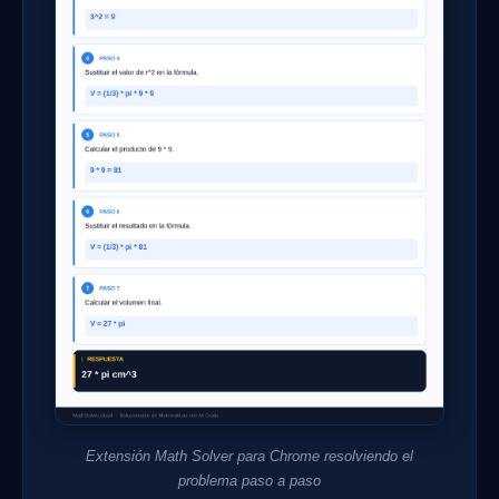
Extensión Math Solver para Chrome resolviendo el
problema paso a paso