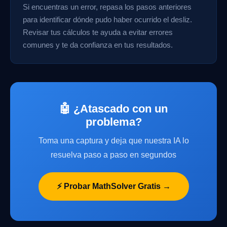
Si encuentras un error, repasa los pasos anteriores
para identificar dónde pudo haber ocurrido el desliz.
Revisar tus cálculos te ayuda a evitar errores
comunes y te da confianza en tus resultados.
🤖 ¿Atascado con un
problema?
Toma una captura y deja que nuestra IA lo
resuelva paso a paso en segundos
⚡ Probar MathSolver Gratis →