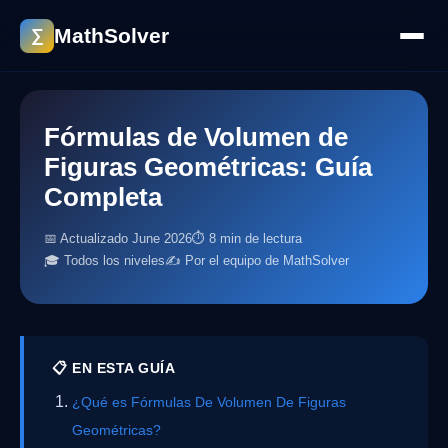
MathSolver
∑
Fórmulas de Volumen de
Figuras Geométricas: Guía
Completa
📅 Actualizado June 2026
⏱ 8 min de lectura
🎓 Todos los niveles
✍️ Por el equipo de MathSolver
📋 EN ESTA GUÍA
¿Qué es Fórmulas De Volumen De Figuras
Geométricas?