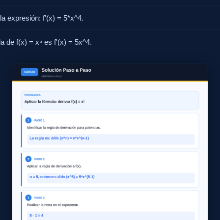
la expresión: f'(x) = 5*x^4.
a de f(x) = x⁵ es f'(x) = 5x^4.