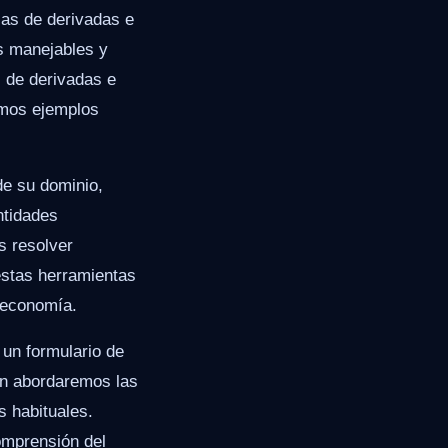
las de derivadas e
s manejables y
s de derivadas e
emos ejemplos
de su dominio,
ntidades
s resolver
stas herramientas
a economía.
 un formulario de
én abordaremos las
s habituales.
comprensión del