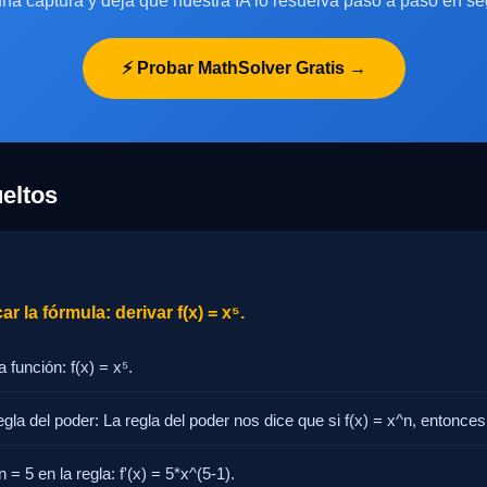
na captura y deja que nuestra IA lo resuelva paso a paso en s
⚡ Probar MathSolver Gratis →
eltos
r la fórmula: derivar f(x) = x⁵.
a función: f(x) = x⁵.
regla del poder: La regla del poder nos dice que si f(x) = x^n, entonces 
 = 5 en la regla: f'(x) = 5*x^(5-1).