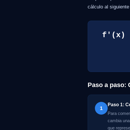
cálculo al siguiente
f'(x) 
Paso a paso: 
Paso 1: C
1
Para comenz
cambia una 
que represen