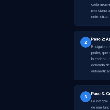
cada moment
mencionó an
entre otras.
Paso 2: A
2
El siguient
poder, que 
la cadena, 
derivada de 
automáticam
Paso 3: C
3
La integral,
de una funci