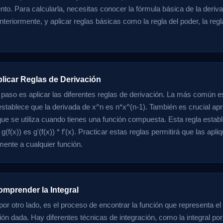
o. Para calcularla, necesitas conocer la fórmula básica de la deri
teriormente, y aplicar reglas básicas como la regla del poder, la regl
plicar Reglas de Derivación
e paso es aplicar las diferentes reglas de derivación. La más común es
establece que la derivada de x^n es n*x^(n-1). También es crucial apr
que se utiliza cuando tienes una función compuesta. Esta regla estab
g(f(x)) es g'(f(x)) * f'(x). Practicar estas reglas permitirá que las apli
ente a cualquier función.
omprender la Integral
 por otro lado, es el proceso de encontrar la función que representa el
ón dada. Hay diferentes técnicas de integración, como la integral por