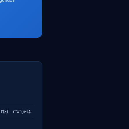
egundos
f'(x) = n*x^(n-1).