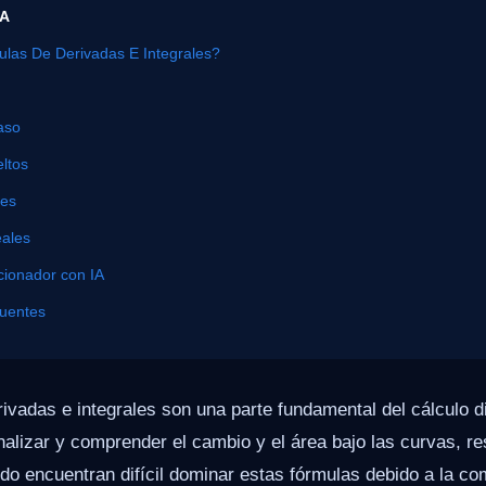
ÍA
las De Derivadas E Integrales?
aso
ltos
nes
eales
cionador con IA
cuentes
ivadas e integrales son una parte fundamental del cálculo dif
analizar y comprender el cambio y el área bajo las curvas, 
o encuentran difícil dominar estas fórmulas debido a la co