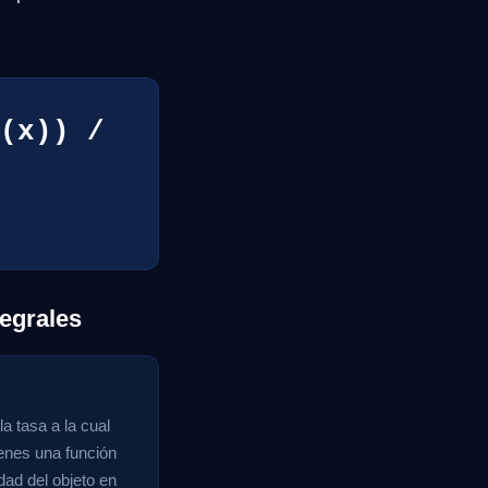
(x)) /
egrales
a tasa a la cual
ienes una función
dad del objeto en