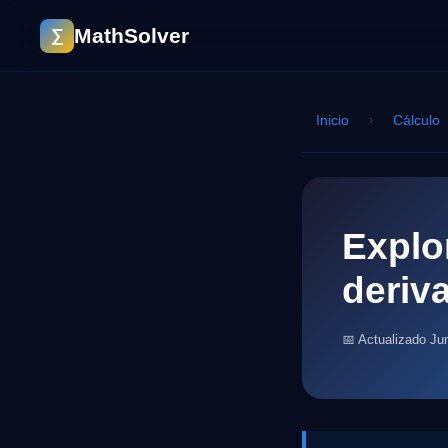
MathSolver
∑
Inicio
›
Cálculo
Explo
deriv
📅 Actualizado Ju