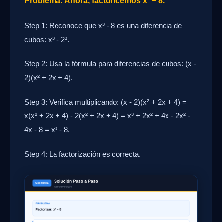
Problema: Ahora, factoricemos x³ − 8.
Step 1: Reconoce que x³ - 8 es una diferencia de
cubos: x³ - 2³.
Step 2: Usa la fórmula para diferencias de cubos: (x -
2)(x² + 2x + 4).
Step 3: Verifica multiplicando: (x - 2)(x² + 2x + 4) =
x(x² + 2x + 4) - 2(x² + 2x + 4) = x³ + 2x² + 4x - 2x² -
4x - 8 = x³ - 8.
Step 4: La factorización es correcta.