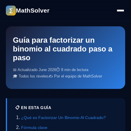
MathSolver
∑
Guía para factorizar un
binomio al cuadrado paso a
paso
📅 Actualizado June 2026
⏱ 8 min de lectura
🎓 Todos los niveles
✍️ Por el equipo de MathSolver
📋 EN ESTA GUÍA
¿Qué es Factorizar Un Binomio Al Cuadrado?
Fórmula clave