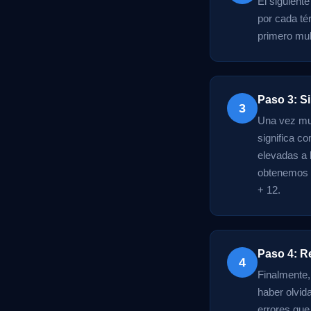
El siguiente
por cada té
primero mult
Paso 3: Si
3
Una vez mul
significa c
elevadas a 
obtenemos 2
+ 12.
Paso 4: Re
4
Finalmente,
haber olvid
errores que 