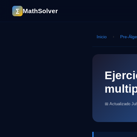
MathSolver
∑
Inicio
›
Pre-Álg
Ejerci
multi
📅 Actualizado Ju