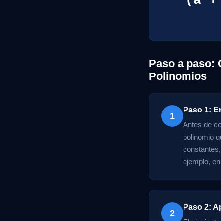
(a +
Paso a paso: 
Polinomios
Paso 1: E
1
Antes de co
polinomio q
constantes,
ejemplo, en 
Paso 2: Ap
2