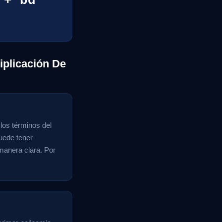
 + bd
iplicación De
los términos del
uede tener
 manera clara. Por