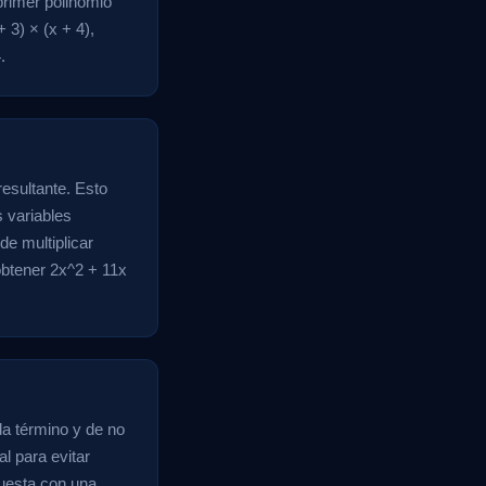
 primer polinomio
 3) × (x + 4),
.
resultante. Esto
 variables
e multiplicar
btener 2x^2 + 11x
da término y de no
l para evitar
puesta con una