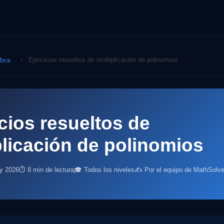
ebra
›
Ejercicios resueltos de multiplicación de polinomios
cios resueltos de
plicación de polinomios
ly 2026
⏱ 8 min de lectura
🎓 Todos los niveles
✍️ Por el equipo de MathSolve