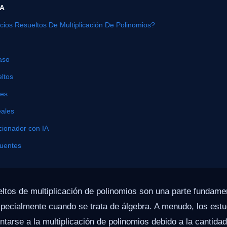
ÍA
cios Resueltos De Multiplicación De Polinomios?
aso
ltos
nes
eales
cionador con IA
cuentes
eltos de multiplicación de polinomios son una parte fundame
pecialmente cuando se trata de álgebra. A menudo, los est
rentarse a la multiplicación de polinomios debido a la cantida