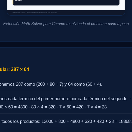
Extensión Math Solver para Chrome resolviendo el problema paso a paso
lar: 287 × 64
nemos 287 como (200 + 80 + 7) y 64 como (60 + 4).
amos cada término del primer número por cada término del segundo: 
80 × 60 = 4800 - 80 × 4 = 320 - 7 × 60 = 420 - 7 × 4 = 28
todos los productos: 12000 + 800 + 4800 + 320 + 420 + 28 = 18368.