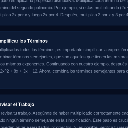
 paso es aplicar la propiedad distributiva. Multiplica cada término del
rmino del segundo polinomio. Por ejemplo, si estás multiplicando (2x +
iplica 2x por x y luego 2x por 4. Después, multiplica 3 por x y 3 por 4
mplificar los Términos
tiplicados todos los términos, es importante simplificar la expresión 
ombinar términos semejantes, que son aquellos que tienen las mismas
los mismos exponentes. Continuando con nuestro ejemplo, después d
x^2 + 8x + 3x + 12. Ahora, combina los términos semejantes para o
visar el Trabajo
 revisa tu trabajo. Asegúrate de haber multiplicado correctamente ca
ado ningún término semejante en la simplificación. Este paso es crucia
pueden llevar a resultados incorrectos. Si es posible, verifica tu res