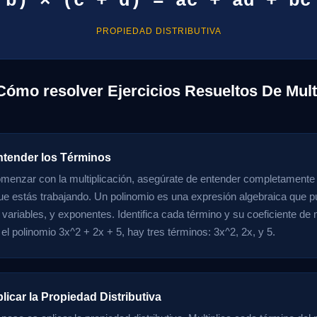
 b) × (c + d) = ac + ad + bc
PROPIEDAD DISTRIBUTIVA
Cómo resolver Ejercicios Resueltos De Mult
ntender los Términos
menzar con la multiplicación, asegúrate de entender completamente 
ue estás trabajando. Un polinomio es una expresión algebraica que p
 variables, y exponentes. Identifica cada término y su coeficiente de
el polinomio 3x^2 + 2x + 5, hay tres términos: 3x^2, 2x, y 5.
licar la Propiedad Distributiva